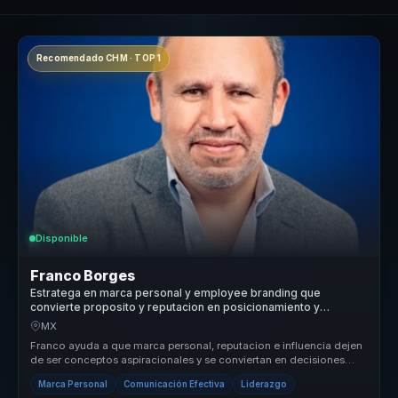
Recomendado CHM · TOP 1
Disponible
Franco Borges
Estratega en marca personal y employee branding que
convierte proposito y reputacion en posicionamiento y
autoridad para lideres y organizaciones.
MX
Franco ayuda a que marca personal, reputacion e influencia dejen
de ser conceptos aspiracionales y se conviertan en decisiones
concretas ...
Marca Personal
Comunicación Efectiva
Liderazgo