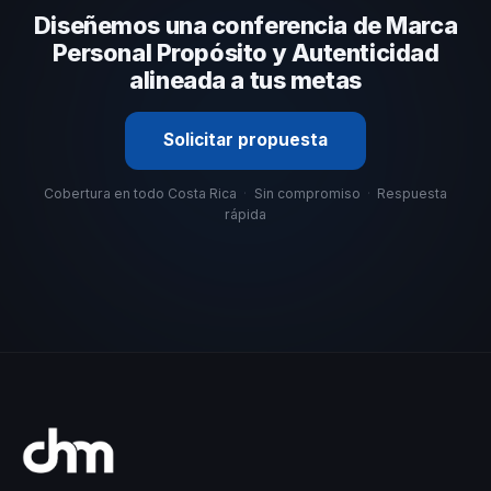
Diseñemos una conferencia de Marca
organizacional. En CHM Costa Rica te ayudamos con una
selección estratégica basada en estos criterios.
Personal Propósito y Autenticidad
alineada a tus metas
Solicitar propuesta
Cobertura en todo Costa Rica
·
Sin compromiso
·
Respuesta
rápida