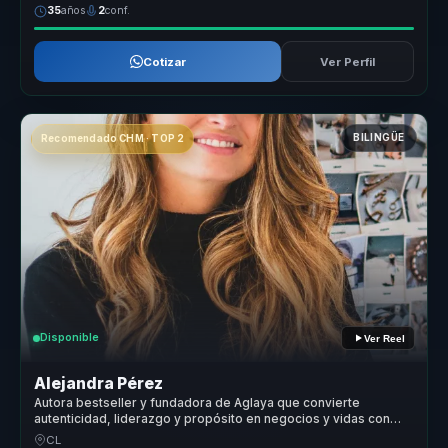
35
años
2
conf.
Cotizar
Ver Perfil
BILINGÜE
Recomendado CHM · TOP 2
Disponible
Ver Reel
Alejandra Pérez
Autora bestseller y fundadora de Aglaya que convierte
autenticidad, liderazgo y propósito en negocios y vidas con
sentido.
CL