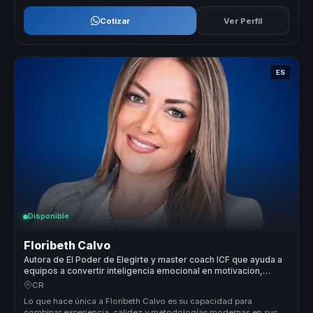
Cotizar
Ver Perfil
ES
Disponible
Floribeth Calvo
Autora de El Poder de Elegirte y master coach ICF que ayuda a
equipos a convertir inteligencia emocional en motivacion,
productividad y liderazgo consciente.
CR
Lo que hace única a Floribeth Calvo es su capacidad para
combinar experiencia, calidez y metodologías modernas en sus