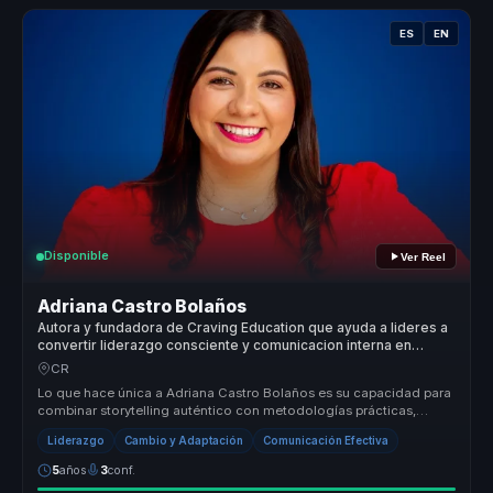
ES
EN
Disponible
Ver Reel
Adriana Castro Bolaños
Autora y fundadora de Craving Education que ayuda a lideres a
convertir liderazgo consciente y comunicacion interna en
cohesion y decisiones valientes.
CR
Lo que hace única a Adriana Castro Bolaños es su capacidad para
combinar storytelling auténtico con metodologías prácticas,
ofreciendo un...
Liderazgo
Cambio y Adaptación
Comunicación Efectiva
5
años
3
conf.