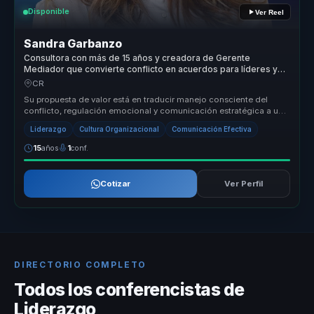
Disponible
Ver Reel
Sandra Garbanzo
Consultora con más de 15 años y creadora de Gerente
Mediador que convierte conflicto en acuerdos para líderes y
equipos.
CR
Su propuesta de valor está en traducir manejo consciente del
conflicto, regulación emocional y comunicación estratégica a una
conversació...
Liderazgo
Cultura Organizacional
Comunicación Efectiva
15
años
1
conf.
Cotizar
Ver Perfil
DIRECTORIO COMPLETO
Todos los conferencistas de
Liderazgo