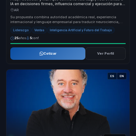
IA en decisiones firmes, influencia comercial y ejecución para
líderes y equipos
AR
Su propuesta combina autoridad académica real, experiencia
internacional y lenguaje empresarial para traducir neurociencia,
power skills ...
Liderazgo
Ventas
Inteligencia Artificial y Futuro del Trabajo
25
años
5
conf.
Cotizar
Ver Perfil
ES
EN