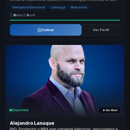
conferencias. Su en...
Inteligencia Emocional
Liderazgo
Motivación
8
años
3
conf.
Cotizar
Ver Perfil
Disponible
Ver Reel
Alejandro Lanuque
PhD, Posdoctor y MBA que convierte liderazgo, neuroventas e