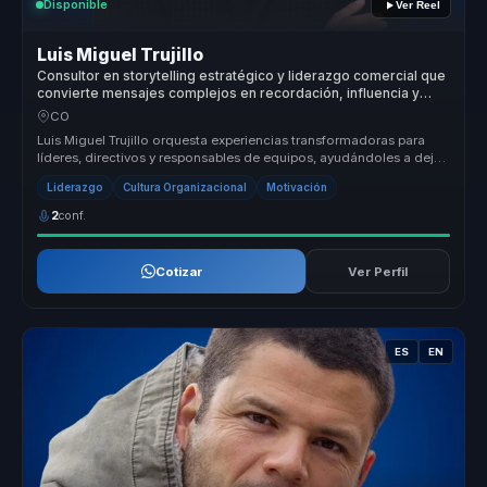
Disponible
Ver Reel
Luis Miguel Trujillo
Consultor en storytelling estratégico y liderazgo comercial que
convierte mensajes complejos en recordación, influencia y
motivación para líderes y equipos.
CO
Luis Miguel Trujillo orquesta experiencias transformadoras para
líderes, directivos y responsables de equipos, ayudándoles a dejar
atrás ...
Liderazgo
Cultura Organizacional
Motivación
2
conf.
Cotizar
Ver Perfil
ES
EN