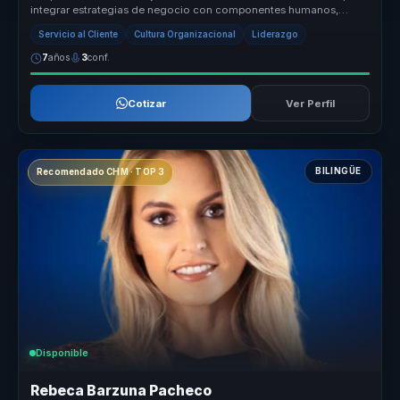
integrar estrategias de negocio con componentes humanos,
ofreciendo so...
Servicio al Cliente
Cultura Organizacional
Liderazgo
7
años
3
conf.
Cotizar
Ver Perfil
BILINGÜE
Recomendado CHM · TOP 3
Disponible
Rebeca Barzuna Pacheco