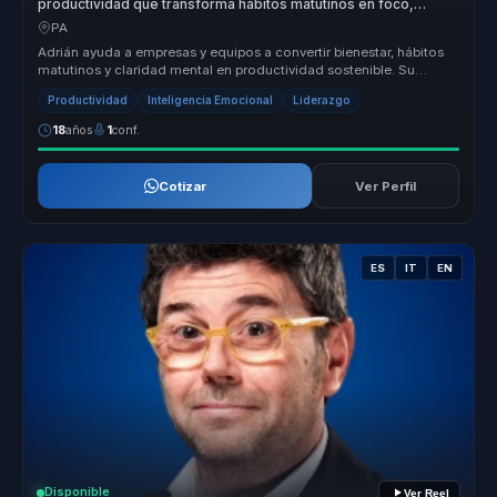
productividad que transforma hábitos matutinos en foco,
energía y rendimiento para líderes y equipos.
PA
Adrián ayuda a empresas y equipos a convertir bienestar, hábitos
matutinos y claridad mental en productividad sostenible. Su
propuesta un...
Productividad
Inteligencia Emocional
Liderazgo
18
años
1
conf.
Cotizar
Ver Perfil
ES
IT
EN
Disponible
Ver Reel