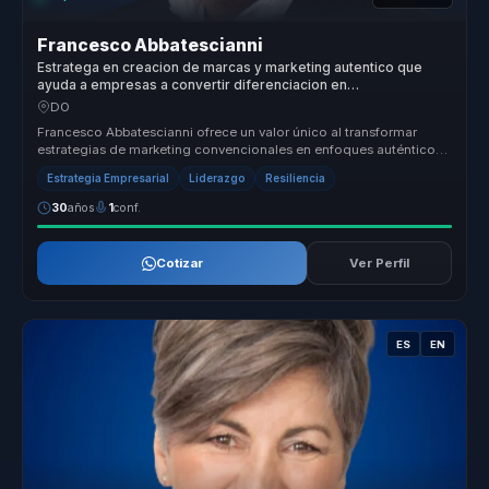
Francesco Abbatescianni
Estratega en creacion de marcas y marketing autentico que
ayuda a empresas a convertir diferenciacion en
posicionamiento, lealtad y ventaja competitiva.
DO
Francesco Abbatescianni ofrece un valor único al transformar
estrategias de marketing convencionales en enfoques auténticos
y efectivos q...
Estrategia Empresarial
Liderazgo
Resiliencia
30
años
1
conf.
Cotizar
Ver Perfil
ES
EN