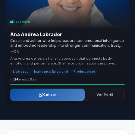
Disponible
Ana Andrea Labrador
Coach and author who helps leaders turn emotional intelligence
and embodied leadership into stronger communication, trust,
and team performance.
CA
Ana Andrea delivers a holistic approach that connects body,
emotion, and performance. She helps organizations improve
relationships, rais...
Liderazgo
Inteligencia Emocional
Productividad
24
años
3
conf.
Cotizar
Ver Perfil