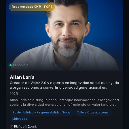
Recomendado CHM · TOP 1
Disponible
Allan Loría
Creador de Vejez 2.0 y experto en longevidad social que ayuda
a organizaciones a convertir diversidad generacional en
inclusion, colaboracion e innovacion.
CR
Allan Loría se distingue por su enfoque innovador en la longevidad
social y la diversidad generacional, ofreciendo un valor tangible y
me...
Sostenibilidad y Responsabilidad Social
Cultura Organizacional
Liderazgo
18
años
2
conf.