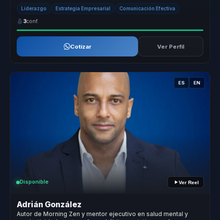
acción. Su enf...
Liderazgo
Estrategia Empresarial
Comunicación Efectiva
3
conf.
Cotizar
Ver Perfil
ES
EN
Disponible
Ver Reel
Adrián González
Autor de Morning Zen y mentor ejecutivo en salud mental y