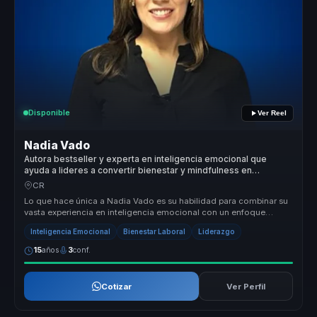
Disponible
Ver Reel
Nadia Vado
Autora bestseller y experta en inteligencia emocional que
ayuda a lideres a convertir bienestar y mindfulness en
productividad y entornos saludables.
CR
Lo que hace única a Nadia Vado es su habilidad para combinar su
vasta experiencia en inteligencia emocional con un enfoque
práctico y apl...
Inteligencia Emocional
Bienestar Laboral
Liderazgo
15
años
3
conf.
Cotizar
Ver Perfil