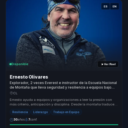
ES
EN
Disponible
Ver Reel
Ernesto Olivares
Explorador, 2 veces Everest e instructor de la Escuela Nacional
de Montaña que lleva seguridad y resiliencia a equipos bajo
presión.
CL
Ernesto ayuda a equipos y organizaciones a leer la presión con
más criterio, anticipación y disciplina. Desde la montaña traduce
segurida...
Resiliencia
Liderazgo
Trabajo en Equipo
30
años
7
conf.