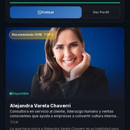
Cotizar
Ver Perfil
Recomendado CHM · TOP 2
Disponible
Alejandra Varela Chaverri
Consultora en servicio al cliente, liderazgo humano y ventas
conscientes que ayuda a empresas a convertir cultura interna
en experiencia del cliente.
CR
Lo que hace única a Alejandra Varela Chaverri es su habilidad para