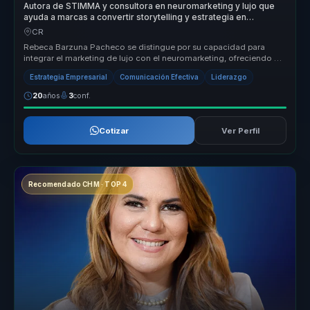
Autora de STIMMA y consultora en neuromarketing y lujo que
ayuda a marcas a convertir storytelling y estrategia en
posicionamiento y ventaja competitiva.
CR
Rebeca Barzuna Pacheco se distingue por su capacidad para
integrar el marketing de lujo con el neuromarketing, ofreciendo un
enfoque únic...
Estrategia Empresarial
Comunicación Efectiva
Liderazgo
20
años
3
conf.
Cotizar
Ver Perfil
Recomendado CHM · TOP 4