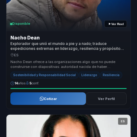
Disponible
Ver Reel
Nacho Dean
Explorador que unió el mundo a pie y a nado; traduce
expediciones extremas en liderazgo, resiliencia y propósito
compartido.
ES
Nacho Dean ofrece a las organizaciones algo que no puede
construirse con diapositivas: autoridad nacida de haber
atravesado cambios reale...
Sostenibilidad y Responsabilidad Social
Liderazgo
Resiliencia
14
años
5
conf.
Cotizar
Ver Perfil
ES