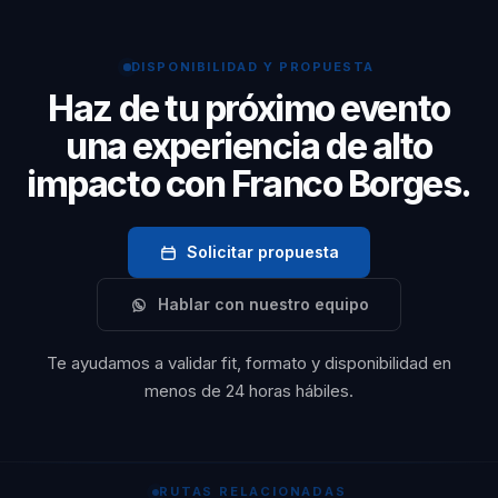
marca personal para visibilidad, reputación e
marca
influencia profesional. Traduce marca personal en
empleadora y
DISPONIBILIDAD Y PROPUESTA
visibilidad, influencia y coherencia profesional con
crean
Haz de tu próximo evento
utilidad corporativa.
embajadores de
una experiencia de alto
marca. Su
impacto con Franco Borges.
metodología de
nueve puntos
guía a los
Solicitar propuesta
profesionales
Hablar con nuestro equipo
hacia un
descubrimiento
Te ayudamos a validar fit, formato y disponibilidad en
profundo de sus
menos de 24 horas hábiles.
talentos, valores
y
diferenciadores,
RUTAS RELACIONADAS