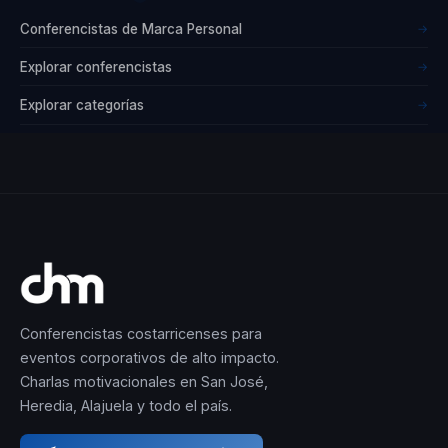
permitiéndoles
Conferencistas de Marca Personal
→
crear una
presencia sólida
Explorar conferencistas
→
y atractiva en el
Explorar categorías
→
mercado laboral.
Borges también
es un experto en
coaching
transformacional,
habiendo guiado
a más de 400
Conferencistas costarricenses para
profesionales a
eventos corporativos de alto impacto.
Charlas motivacionales en San José,
redefinir su
Heredia, Alajuela y todo el país.
liderazgo y
maximizar su