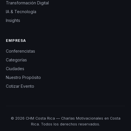
Transformación Digital
y estrategias
IA & Tecnología
prácticas para un
crecimiento
Insights
continuo.
Además, ha sido
EMPRESA
speaker invitado
Conferencistas
en más de 25
Categorías
universidades en
Ciudades
México,
Nuestro Propósito
inspirando a las
Cotizar Evento
nuevas
generaciones
con su
conocimiento y
© 2026 CHM Costa Rica — Charlas Motivacionales en Costa
experiencia.
Rica. Todos los derechos reservados.