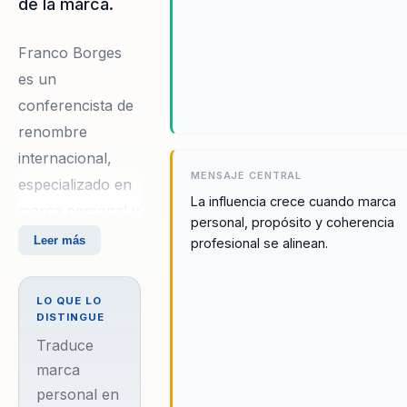
de la marca.
Franco Borges
es un
conferencista de
renombre
internacional,
MENSAJE CENTRAL
especializado en
La influencia crece cuando marca
marca personal y
personal, propósito y coherencia
employee
Leer más
profesional se alinean.
branding. Con
más de 35 años
LO QUE LO
de experiencia,
DISTINGUE
Borges ha
Traduce
transformado la
marca
personal en
vida de miles de