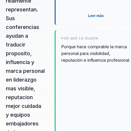
realmente
representan.
Leer más
Sus
conferencias
ayudan a
POR QUÉ LO ELIGEN
traducir
Porque hace comprable la marca
proposito,
personal para visibilidad,
reputación e influencia profesional.
influencia y
marca personal
en liderazgo
mas visible,
reputacion
mejor cuidada
y equipos
embajadores