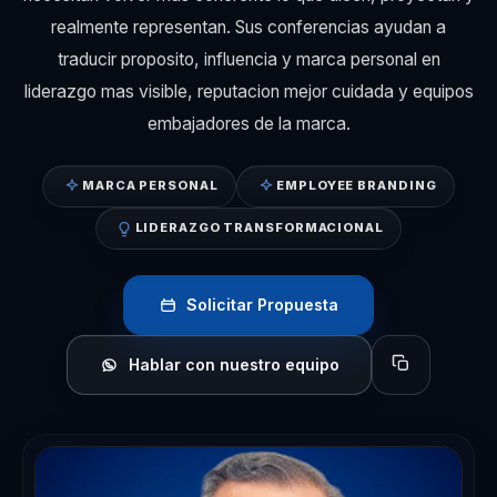
realmente representan. Sus conferencias ayudan a
traducir proposito, influencia y marca personal en
liderazgo mas visible, reputacion mejor cuidada y equipos
embajadores de la marca.
MARCA PERSONAL
EMPLOYEE BRANDING
LIDERAZGO TRANSFORMACIONAL
Solicitar Propuesta
Hablar con nuestro equipo
Copiar perfil