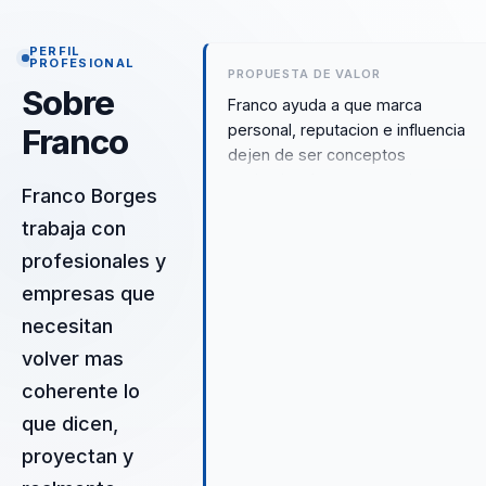
PERFIL
PROFESIONAL
PROPUESTA DE VALOR
Sobre
Franco ayuda a que marca
personal, reputacion e influencia
Franco
dejen de ser conceptos
aspiracionales y se conviertan en
Franco Borges
decisiones concretas sobre
trabaja con
visibilidad, coherencia y
posicionamiento para lideres que
profesionales y
necesitan inspirar mas confianza.
empresas que
necesitan
volver mas
coherente lo
que dicen,
proyectan y