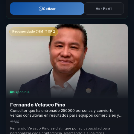
Cotizar
Ver Perfil
Recomendado CHM · TOP 2
Disponible
Fernando Velasco Pino
Consultor que ha entrenado 250000 personas y convierte
ventas consultivas en resultados para equipos comerciales y
lideres.
MX
Fernando Velasco Pino se distingue por su capacidad para
personalizar cada conferencia, adaptándola a los retos