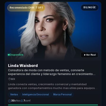
BILINGÜE
Recomendado CHM · TOP 1
Disponible
Ver Reel
Linda Waisbord
Consultora de moda con metodo de ventas, convierte
experiencia del cliente y liderazgo femenino en crecimiento
comercial para marcas.
MX
Linda conecta ventas, crecimiento comercial y mentalidad
ganadora con comportamientos mucho mas utiles para equipos
que necesitan sostene...
Ventas
Inteligencia Emocional
Marca Personal
30
años
7
conf.