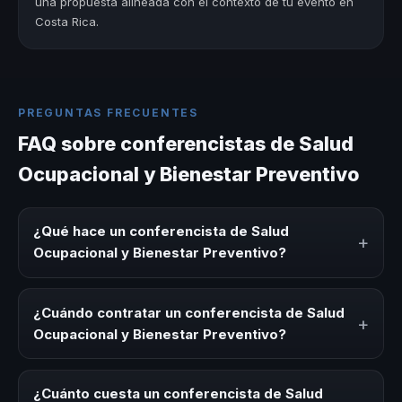
una propuesta alineada con el contexto de tu evento en
Costa Rica.
PREGUNTAS FRECUENTES
FAQ sobre conferencistas de Salud
Ocupacional y Bienestar Preventivo
¿Qué hace un conferencista de Salud
+
Ocupacional y Bienestar Preventivo?
Un conferencista de Salud Ocupacional y Bienestar
Preventivo es un experto que comparte conocimiento,
¿Cuándo contratar un conferencista de Salud
+
estrategias y experiencias sobre este tema en eventos
Ocupacional y Bienestar Preventivo?
corporativos, convenciones y seminarios. Su objetivo es
generar reflexión, inspiración y herramientas aplicables
Es ideal contratar un conferencista de Salud Ocupacional
para la audiencia.
y Bienestar Preventivo para kick-offs, convenciones
¿Cuánto cuesta un conferencista de Salud