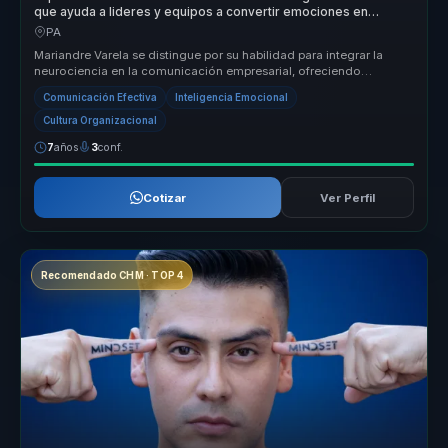
que ayuda a lideres y equipos a convertir emociones en
cohesion, foco y rendimiento.
PA
Mariandre Varela se distingue por su habilidad para integrar la
neurociencia en la comunicación empresarial, ofreciendo
resultados medibl...
Comunicación Efectiva
Inteligencia Emocional
Cultura Organizacional
7
años
3
conf.
Cotizar
Ver Perfil
Recomendado CHM · TOP 4