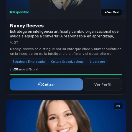
Disponible
Ver Reel
Nancy Reeves
Estratega en inteligencia artificial y cambio organizacional que
ayuda a equipos a convertir IA responsable en aprendizaje,
cultura y ventaja competitiva.
GT
Nancy Reeves se distingue por su enfoque ético y humanocéntrico
en la integración de la inteligencia artificial y el desarrollo de
Power ...
Estrategia Empresarial
Cultura Organizacional
Liderazgo
20
años
3
conf.
Cotizar
Ver Perfil
ES