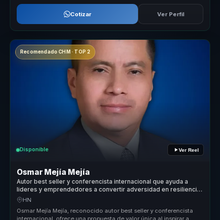
Cotizar
Ver Perfil
Recomendado CHM · TOP 2
Disponible
Ver Reel
Osmar Mejía Mejía
Autor best seller y conferencista internacional que ayuda a
lideres y emprendedores a convertir adversidad en resiliencia,
accion y mentalidad emprendedora.
HN
Osmar Mejía Mejía, reconocido autor best seller y conferencista
internacional, ofrece una propuesta de valor única al inspirar a