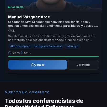
Disponible
Manuel Vásquez Arce
Creador de MVA Mindset que convierte resiliencia, foco y
gestion emocional en alto rendimiento para lideres y equipos
comerciales.
CL
Su diferencial esta en convertir mindset y gestion emocional en
una metodologia accionable para negocio. No se queda en
inspiracion: llev...
Alto Desempeño
Inteligencia Emocional
Liderazgo
10
años
3
conf.
Cotizar
Ver Perfil
DIRECTORIO COMPLETO
Todos los conferencistas de