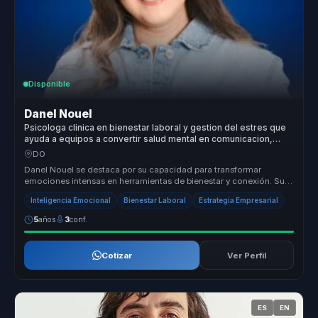
Disponible
Danel Nouel
Psicologa clinica en bienestar laboral y gestion del estres que
ayuda a equipos a convertir salud mental en comunicacion,
resiliencia y productividad.
DO
Danel Nouel se destaca por su capacidad para transformar
emociones intensas en herramientas de bienestar y conexión. Su
enfoque único com...
Inteligencia Emocional
Bienestar Laboral
Estrategia Empresarial
5
años
3
conf.
Cotizar
Ver Perfil
ES
EN