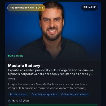
BILINGÜE
Recomendado CHM · TOP 1
Disponible
Mustafa Badawy
Experto en cambio personal y cultura organizacional que usa
hipnosis corporativa para dar foco y resultados a lideres y
equipos.
MX
Lo que hace único a Mustafa Badawy es su capacidad para
integrar la hipnosis corporativa con el desarrollo personal,
ofreciendo un enfoqu...
Productividad
Cambio y Adaptación
Cultura Organizacional
15
años
2
conf.