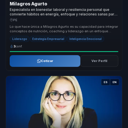
Milagros Agurto
Especialista en bienestar laboral y resiliencia personal que
convierte hábitos en energía, enfoque y relaciones sanas para
equipos.
PE
Lo que hace única a Milagros Agurto es su capacidad para integrar
conceptos de nutrición, coaching y liderazgo en un enfoque
holístico de...
Liderazgo
Estrategia Empresarial
Inteligencia Emocional
3
conf.
Cotizar
Ver Perfil
ES
EN