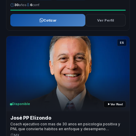
30
años
6
conf.
Cotizar
Ver Perfil
ES
Disponible
Ver Reel
José PP Elizondo
Coach ejecutivo con mas de 30 anos en psicologia positiva y
PNL que convierte habitos en enfoque y desempeno
sostenible para lideres y equipos.
MX