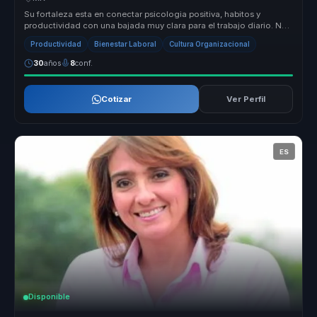
Su fortaleza esta en conectar psicologia positiva, habitos y
productividad con una bajada muy clara para el trabajo diario. No
habla de b...
Productividad
Bienestar Laboral
Cultura Organizacional
30
años
8
conf.
Cotizar
Ver Perfil
ES
Disponible