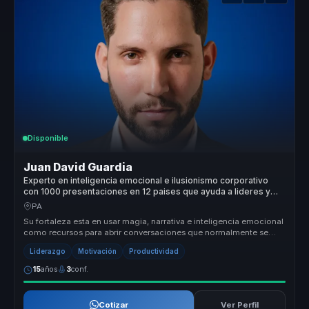
Disponible
Juan David Guardia
Experto en inteligencia emocional e ilusionismo corporativo
con 1000 presentaciones en 12 paises que ayuda a lideres y
equipos a generar recordacion y accion.
PA
Su fortaleza esta en usar magia, narrativa e inteligencia emocional
como recursos para abrir conversaciones que normalmente se
olvidan ra...
Liderazgo
Motivación
Productividad
15
años
3
conf.
Cotizar
Ver Perfil