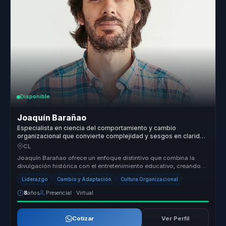
Disponible
Joaquín Barañao
Especialista en ciencia del comportamiento y cambio
organizacional que convierte complejidad y sesgos en claridad
para líderes y equipos.
CL
Joaquín Barañao ofrece un enfoque distintivo que combina la
divulgación histórica con el entretenimiento educativo, creando
una experienc...
Liderazgo
Cambio y Adaptación
Cultura Organizacional
8
años
Presencial · Virtual
Cotizar
Ver Perfil