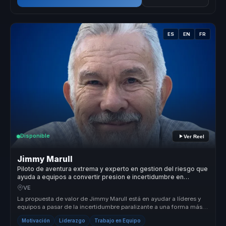
ES
EN
FR
Disponible
Ver Reel
Jimmy Marull
Piloto de aventura extrema y experto en gestion del riesgo que
ayuda a equipos a convertir presion e incertidumbre en
resiliencia y accion.
VE
La propuesta de valor de Jimmy Marull está en ayudar a líderes y
equipos a pasar de la incertidumbre paralizante a una forma más
valiente...
Motivación
Liderazgo
Trabajo en Equipo