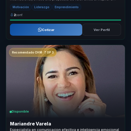
miles co...
Motivación
Liderazgo
Emprendimiento
2
conf.
Cotizar
Ver Perfil
Recomendado CHM · TOP 3
Disponible
Mariandre Varela
Especialista en comunicacion efectiva e inteligencia emocional