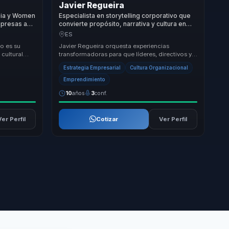
Javier Regueira
bia y Women
Especialista en storytelling corporativo que
mpresas a
convierte propósito, narrativa y cultura en
recimiento,
conexión, diferenciación y crecimiento para
ES
líderes y marcas.
o es su
Javier Regueira orquesta experiencias
cultural
transformadoras para que líderes, directivos y
o un
responsables de equipos puedan dejar atrás la
Estrategia Empresarial
Cultura Organizacional
desali...
Emprendimiento
10
años
3
conf.
Ver Perfil
Cotizar
Ver Perfil