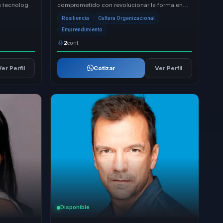
a tecnología
comprometido con revolucionar la forma en
cimiento ...
que las empresas abordan el negocio y el
Resiliencia
Cultura Organizacional
impacto soc...
Emprendimiento
2
conf.
Ver Perfil
Cotizar
Ver Perfil
Disponible