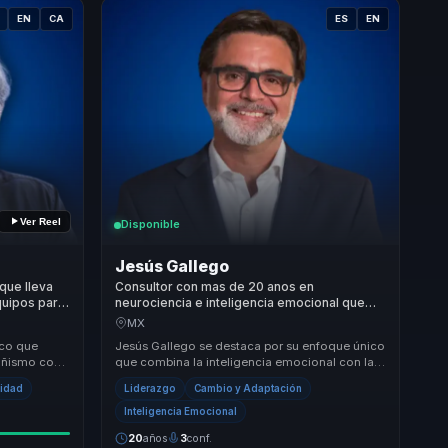
EN
CA
ES
EN
Ver Reel
Disponible
Jesús Gallego
 que lleva
Consultor con mas de 20 anos en
quipos para
neurociencia e inteligencia emocional que
oco y
aporta claridad a lideres y equipos
MX
comerciales.
ico que
Jesús Gallego se destaca por su enfoque único
añismo con
que combina la inteligencia emocional con las
. Su
neurociencias para ofrecer soluciones efectiv...
vidad
Liderazgo
Cambio y Adaptación
Inteligencia Emocional
20
años
3
conf.