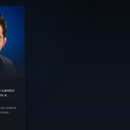
 y cambio
os a
 ejecucion,
Paz radica
iones
n y acción.