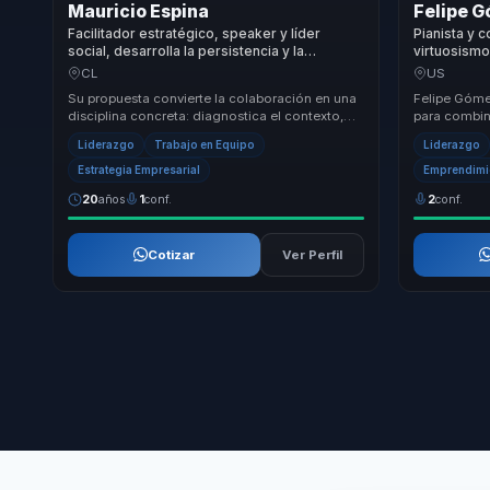
Mauricio Espina
Felipe 
Facilitador estratégico, speaker y líder
Pianista y 
social, desarrolla la persistencia y la
virtuosismo
colaboración para superar desafíos
y alto dese
CL
US
complejos sin colapsar en el camino
Su propuesta convierte la colaboración en una
Felipe Góme
disciplina concreta: diagnostica el contexto,
para combina
facilita conversaciones útiles y ayuda a equi...
práctica de
Liderazgo
Trabajo en Equipo
Liderazgo
transfor...
Estrategia Empresarial
Emprendimi
20
años
1
conf.
2
conf.
Cotizar
Ver Perfil