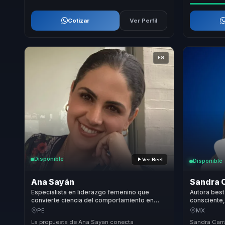
Cotizar
Ver Perfil
ES
Disponible
Ver Reel
Disponible
Ana Sayán
Sandra 
Especialista en liderazgo femenino que
Autora best
convierte ciencia del comportamiento en
consciente,
voz, influencia y crecimiento para mujeres
confianza y
PE
MX
líderes y equipos.
lideres.
La propuesta de Ana Sayan conecta
Sandra Carr