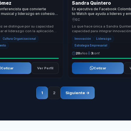
Gómez
Sandra Quintero
conferencista que convierte
Ex ejecutiva de Facebook Colom
 musical y liderazgo en cohesion
to Watch que ayuda a lideres y e
mpeno para lideres y equipos.
convertir innovacion cultural en c
EC
liderazgo y transformacion.
z se distingue por su capacidad
Lo que hace única a Sandra Quinter
r el liderazgo con la aplicación
capacidad para integrar innovación 
 metodologías innovadoras que
con liderazgo femenino, ofreciend
Cultura Organizacional
Innovación
Liderazgo
enfoque que n...
ento
Estrategia Empresarial
20
años
3
conf.
Cotizar
Ver Perfil
Cotizar
1
2
Siguiente →