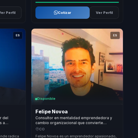
Ver Perfil
Cotizar
Ver Perfil
ES
ES
Disponible
Felipe Novoa
r del
Consultor en mentalidad emprendedora y
s a
cambio organizacional que convierte
on, criterio
liderazgo transformacional en resiliencia,
CO
acción y crecimiento para equipos.
onde radica
Felipe Novoa es un emprendedor apasionado,