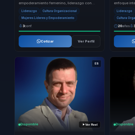
empoderamiento femenino, liderazgo con
enfoque int
caracter y ciencia del comportamiento con un
transformac
Liderazgo
Cultura Organizacional
Liderazgo
reto concreto para ...
propuesta ...
Mujeres Líderes y Empoderamiento
Cultura Org
3
conf.
20
años
Cotizar
Ver Perfil
ES
Disponible
Disponible
Ver Reel