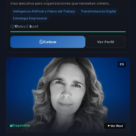
mas ejecutiva para organizaciones que necesitan criterio,
adopcion real...
Inteligencia Artificial y Futuro del Trabajo
Transformación Digital
Estrategia Empresarial
17
años
3
conf.
Cotizar
Ver Perfil
ES
Disponible
Ver Reel