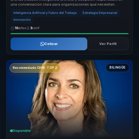
una conversacion clara para organizaciones que necesitan
criterio, etica...
Inteligencia Artificial y Futuro del Trabajo
Estrategia Empresarial
Innovación
10
años
3
conf.
Cotizar
Ver Perfil
BILINGÜE
Recomendado CHM · TOP 2
Disponible