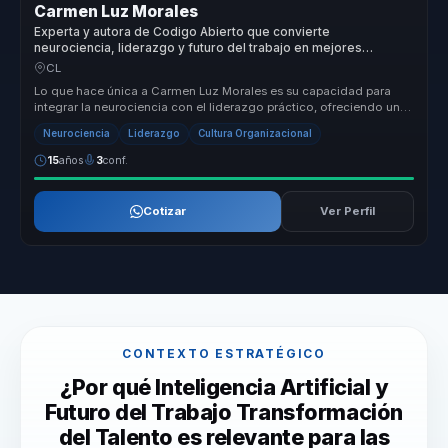
Carmen Luz Morales
Experta y autora de Codigo Abierto que convierte
neurociencia, liderazgo y futuro del trabajo en mejores
decisiones para empresas.
CL
Lo que hace única a Carmen Luz Morales es su capacidad para
integrar la neurociencia con el liderazgo práctico, ofreciendo un
enfoque tra...
Neurociencia
Liderazgo
Cultura Organizacional
15
años
3
conf.
Cotizar
Ver Perfil
CONTEXTO ESTRATÉGICO
¿Por qué Inteligencia Artificial y
Futuro del Trabajo Transformación
del Talento es relevante para las