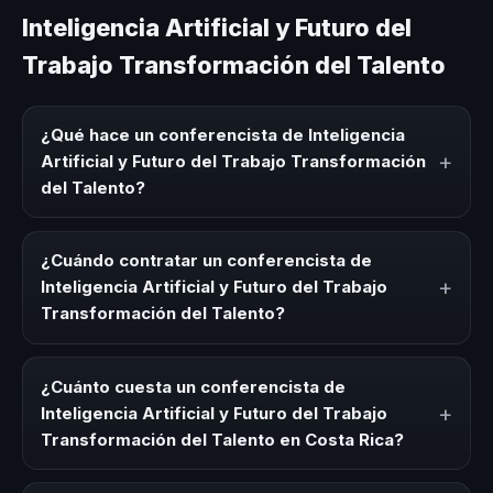
Inteligencia Artificial y Futuro del
Trabajo Transformación del Talento
¿Qué hace un conferencista de Inteligencia
+
Artificial y Futuro del Trabajo Transformación
del Talento?
Un conferencista de Inteligencia Artificial y Futuro del
Trabajo Transformación del Talento es un experto que
¿Cuándo contratar un conferencista de
comparte conocimiento, estrategias y experiencias sobre
+
Inteligencia Artificial y Futuro del Trabajo
este tema en eventos corporativos, convenciones y
Transformación del Talento?
seminarios. Su objetivo es generar reflexión, inspiración y
herramientas aplicables para la audiencia.
Es ideal contratar un conferencista de Inteligencia
Artificial y Futuro del Trabajo Transformación del Talento
¿Cuánto cuesta un conferencista de
para kick-offs, convenciones anuales, programas de
+
Inteligencia Artificial y Futuro del Trabajo
desarrollo, eventos de integración o cuando tu
Transformación del Talento en Costa Rica?
organización necesita impulsar un cambio cultural
relacionado con esta temática.
Los honorarios varían según la trayectoria del speaker, la