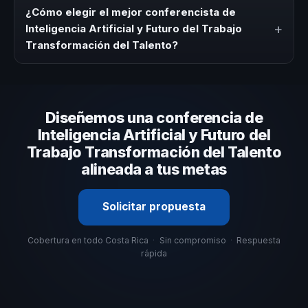
modalidad (presencial o virtual) y la duración del evento.
¿Cómo elegir el mejor conferencista de
En CHM Costa Rica ofrecemos asesoría estratégica sin
+
Inteligencia Artificial y Futuro del Trabajo
costo y una propuesta en menos de 24 horas adaptada a
Transformación del Talento?
tu presupuesto.
Evalúa su experiencia real en el tema, su estilo de
comunicación, casos de éxito con audiencias similares y
su capacidad de adaptar el contenido a tu contexto
Diseñemos una conferencia de
organizacional. En CHM Costa Rica te ayudamos con una
selección estratégica basada en estos criterios.
Inteligencia Artificial y Futuro del
Trabajo Transformación del Talento
alineada a tus metas
Solicitar propuesta
Cobertura en todo Costa Rica
·
Sin compromiso
·
Respuesta
rápida