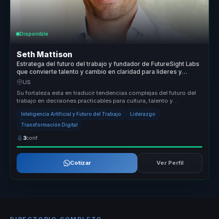
Disponible
Seth Mattison
Estratega del futuro del trabajo y fundador de FutureSight Labs
que convierte talento y cambio en claridad para lideres y
empresas.
US
Su fortaleza esta en traducir tendencias complejas del futuro del
trabajo en decisiones practicables para cultura, talento y
liderazgo. C...
Inteligencia Artificial y Futuro del Trabajo
Liderazgo
Transformación Digital
3
conf.
Cotizar
Ver Perfil