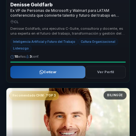
Denisse Goldfarb
Ex VP de Personas de Microsoft y Walmart para LATAM
conferencista que convierte talento y futuro del trabajo en
claridad para empresas.
CL
Denisse Goldfarb, una ejecutiva C-Suite, consultora y docente, es
una experta en el futuro del trabajo, transformación y gestión del
tale...
Inteligencia Artificial y Futuro del Trabajo
Cultura Organizacional
Liderazgo
10
años
3
conf.
Cotizar
Ver Perfil
BILINGÜE
Recomendado CHM · TOP 3