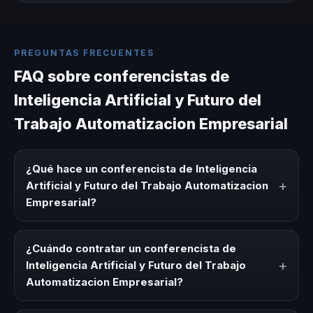
PREGUNTAS FRECUENTES
FAQ sobre conferencistas de
Inteligencia Artificial y Futuro del
Trabajo Automatizacion Empresarial
¿Qué hace un conferencista de Inteligencia
+
Artificial y Futuro del Trabajo Automatizacion
Empresarial?
Un conferencista de Inteligencia Artificial y Futuro del
Trabajo Automatizacion Empresarial es un experto que
¿Cuándo contratar un conferencista de
comparte conocimiento, estrategias y experiencias sobre
+
Inteligencia Artificial y Futuro del Trabajo
este tema en eventos corporativos, convenciones y
Automatizacion Empresarial?
seminarios. Su objetivo es generar reflexión, inspiración y
herramientas aplicables para la audiencia.
Es ideal contratar un conferencista de Inteligencia