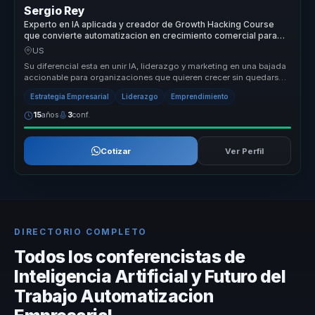
Sergio Rey
Experto en IA aplicada y creador de Growth Hacking Course
que convierte automatizacion en crecimiento comercial para
empresas.
US
Su diferencial esta en unir IA, liderazgo y marketing en una bajada
accionable para organizaciones que quieren crecer sin quedarse
en teo...
Estrategia Empresarial
Liderazgo
Emprendimiento
15
años
3
conf.
Cotizar
Ver Perfil
DIRECTORIO COMPLETO
Todos los conferencistas de
Inteligencia Artificial y Futuro del
Trabajo Automatizacion