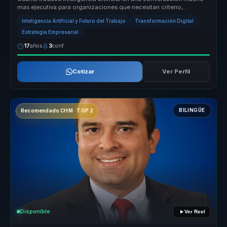
mas ejecutiva para organizaciones que necesitan criterio,
adopcion real...
Inteligencia Artificial y Futuro del Trabajo
Transformación Digital
Estrategia Empresarial
17
años
3
conf.
Cotizar
Ver Perfil
BILINGÜE
Recomendado CHM · TOP 2
Disponible
Ver Reel