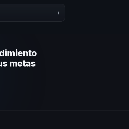
ión del evento. En CHM Costa
presupuesto.
+
lares y su capacidad de adaptar
gica basada en estos criterios.
dimiento
us metas