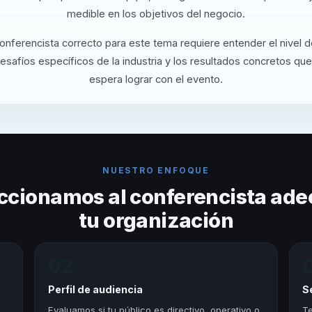
medible en los objetivos del negocio.
conferencista correcto para este tema requiere entender el nivel 
desafíos específicos de la industria y los resultados concretos que
espera lograr con el evento.
NUESTRO ENFOQUE
ccionamos al conferencista ade
tu organización
02
Perfil de audiencia
S
,
Evaluamos si tu público es directivo, operativo o
Te