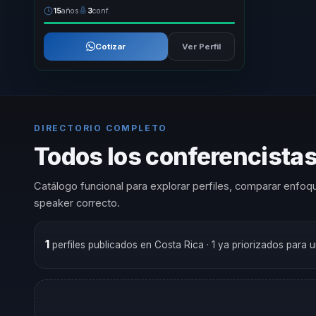
15
años
3
conf.
Cotizar
Ver Perfil
DIRECTORIO COMPLETO
Todos los conferencista
Catálogo funcional para explorar perfiles, comparar enfoqu
speaker correcto.
1
perfiles publicados en Costa Rica
· 1 ya priorizados para 