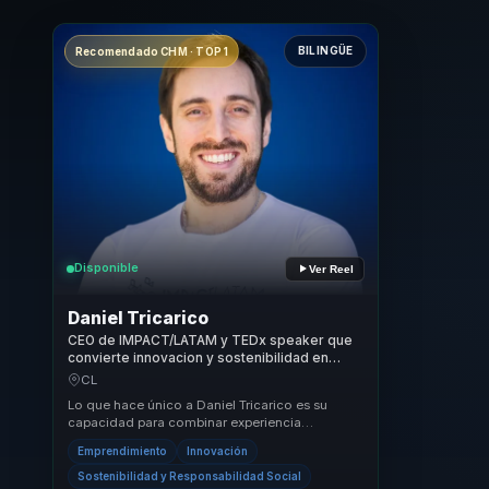
BILINGÜE
Recomendado CHM · TOP 1
Disponible
Ver Reel
Daniel Tricarico
CEO de IMPACT/LATAM y TEDx speaker que
convierte innovacion y sostenibilidad en
resultados de negocio para lideres y
CL
empresas.
Lo que hace único a Daniel Tricarico es su
capacidad para combinar experiencia
académica con un impacto real en el mundo
Emprendimiento
Innovación
empresarial. Su ...
Sostenibilidad y Responsabilidad Social