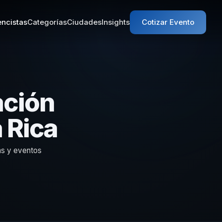
ncistas
Categorías
Ciudades
Insights
Cotizar Evento
ación
 Rica
as y eventos