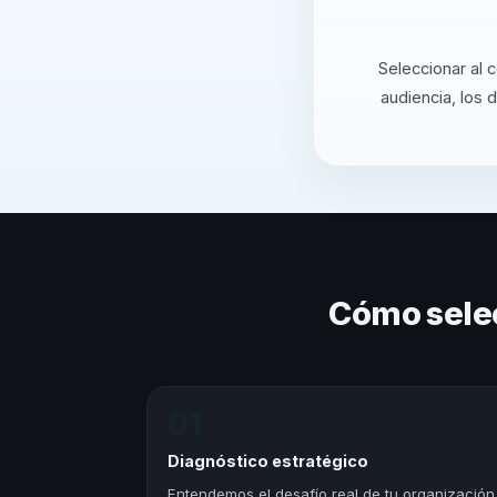
Seleccionar al 
audiencia, los 
Cómo sele
01
Diagnóstico estratégico
Entendemos el desafío real de tu organización