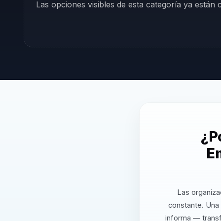
Las opciones visibles de esta categoría ya están
¿P
E
Las organiza
constante. Una
informa — transf