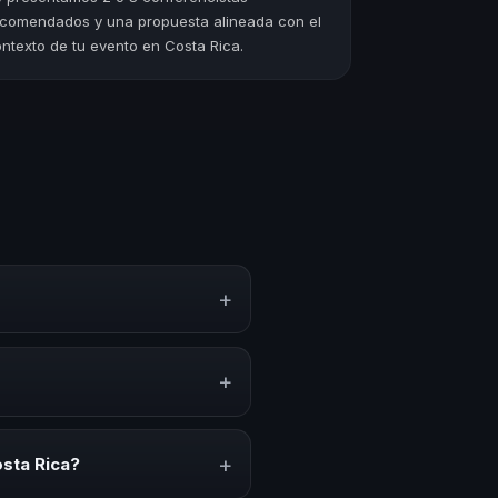
comendados y una propuesta alineada con el
ntexto de tu evento en Costa Rica.
+
nto, estrategias y experiencias
n, inspiración y herramientas
+
nvenciones anuales, programas
relacionado con esta temática.
+
sta Rica?