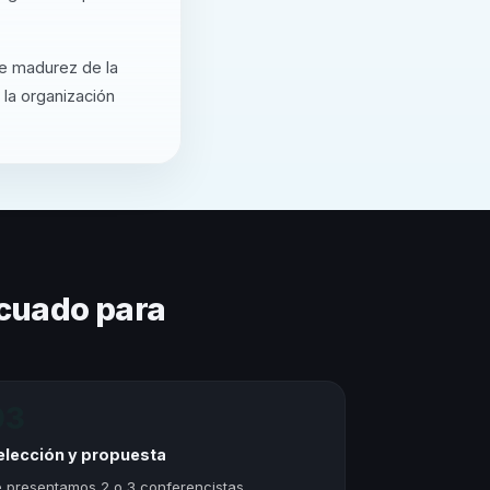
de madurez de la
 la organización
cuado para
03
elección y propuesta
 presentamos 2 o 3 conferencistas