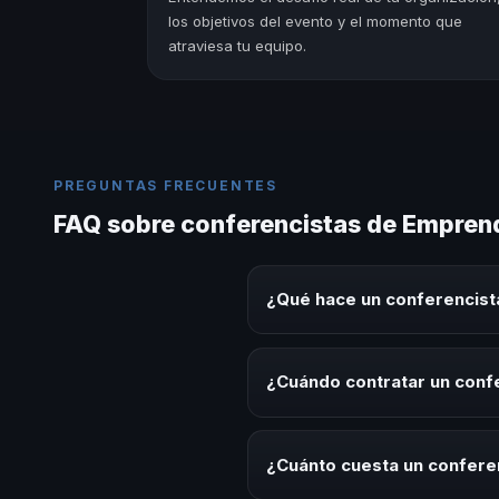
los objetivos del evento y el momento que
atraviesa tu equipo.
PREGUNTAS FRECUENTES
FAQ sobre conferencistas de Empren
¿Qué hace un conferencis
Un conferencista de Emprendimi
sobre este tema en eventos corp
¿Cuándo contratar un con
aplicables para la audiencia.
Es ideal contratar un conferen
de desarrollo, eventos de integ
¿Cuánto cuesta un confere