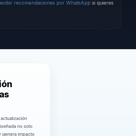
ecibir recomendaciones por WhatsApp
si quieres
ión
as
actualización
iseñada no solo
 y genera impacto