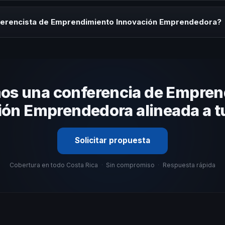
rayectoria del speaker, la modalidad (presencial o virtual) y la durac
égica sin costo y una propuesta en menos de 24 horas adaptada a tu 
ferencista de Emprendimiento Innovación Emprendedora?
 tema, su estilo de comunicación, casos de éxito con audiencias simi
nizacional. En CHM Costa Rica te ayudamos con una selección estraté
os una conferencia de Empren
ión Emprendedora alineada a t
Solicitar propuesta
Cobertura en todo Costa Rica
·
Sin compromiso
·
Respuesta rápida