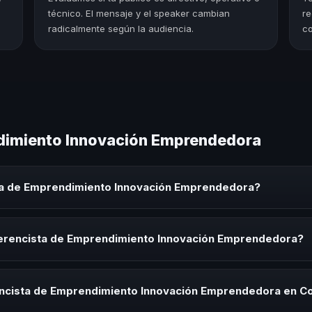
técnico. El mensaje y el speaker cambian
re
radicalmente según la audiencia.
co
dimiento Innovación Emprendedora
ta de Emprendimiento Innovación Emprendedora?
ento Innovación Emprendedora es un experto que comparte conocimie
orativos, convenciones y seminarios. Su objetivo es generar reflexió
ferencista de Emprendimiento Innovación Emprendedora?
cista de Emprendimiento Innovación Emprendedora para kick-offs, co
ración o cuando tu organización necesita impulsar un cambio cultural 
ncista de Emprendimiento Innovación Emprendedora en Co