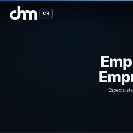
CR
Empr
Empr
Especialist