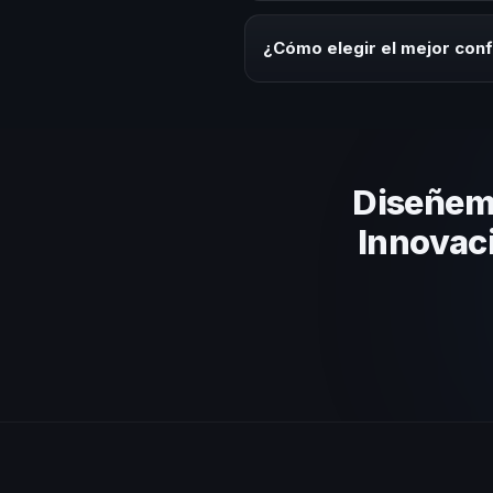
Los honorarios varían según la t
Rica ofrecemos asesoría estrat
¿Cómo elegir el mejor con
Evalúa su experiencia real en el
el contenido a tu contexto orga
Diseñem
Innovac