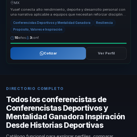
presion.
MX
Yusef conecta alto rendimiento, deporte y desarrollo personal con
una narrativa aplicable a equipos que necesitan reforzar disciplina,
re...
Conferencistas Deportivos y Mentalidad Ganadora
Resiliencia
Propósito, Valores e Inspiración
10
años
3
conf.
Cotizar
Ver Perfil
DIRECTORIO COMPLETO
Todos los conferencistas de
Conferencistas Deportivos y
Mentalidad Ganadora Inspiración
Desde Historias Deportivas
Catálogo funcional para explorar perfiles, comparar