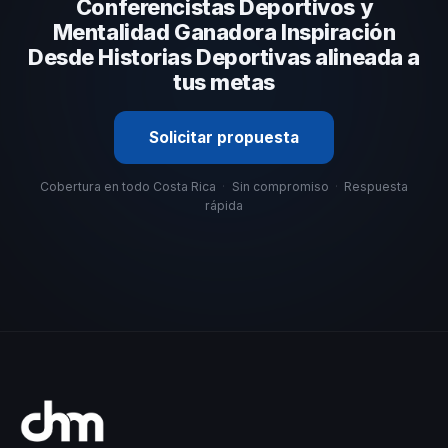
selección estratégica basada en estos criterios.
Conferencistas Deportivos y
Mentalidad Ganadora Inspiración
Desde Historias Deportivas alineada a
tus metas
Solicitar propuesta
Cobertura en todo Costa Rica
·
Sin compromiso
·
Respuesta
rápida