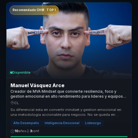
Recomendado CHM · TOP 1
Disponible
Manuel Vásquez Arce
Creador de MVA Mindset que convierte resiliencia, foco y
gestion emocional en alto rendimiento para lideres y equipos
comerciales.
CL
Su diferencial esta en convertir mindset y gestion emocional en
una metodologia accionable para negocio. No se queda en
inspiracion: llev...
Alto Desempeño
Inteligencia Emocional
Liderazgo
10
años
3
conf.