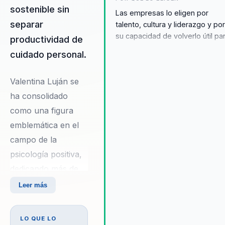
sostenible sin
Las empresas lo eligen por
separar
talento, cultura y liderazgo y po
su capacidad de volverlo útil pa
productividad de
una audiencia corporativa
cuidado personal.
exigente. Eso le permite conect
con equipos y lideres que
Valentina Luján se
necesitan ejecutar mejor con
menos dispersion que buscan
ha consolidado
talento y cultura con aplicación
como una figura
real y no solo discurso. La
emblemática en el
credibilidad se refuerza con
campo de la
Psicología Positiva Transforma 
equipo con herramientas de
psicología positiva,
Psicología Positiva para aument
dedicando más de
la productividad y el bienestar..
dos décadas a la
Leer más
exploración y
promoción del
LO QUE LO