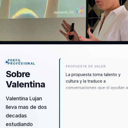
PERFIL
PROFESIONAL
PROPUESTA DE VALOR
Sobre
La propuesta toma talento y
cultura y la traduce a
Valentina
conversaciones que sí ayudan 
decidir mejor. Para equipos y
Valentina Lujan
lideres que necesitan ejecutar
lleva mas de dos
mejor con menos dispersion, e
se traduce en una conversación
decadas
con criterio accionable y aterriz
estudiando
real. Por eso suele funcionar