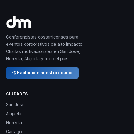
no solo mejora la
satisfacción
personal de los
individuos, sino que
Conferencistas costarricenses para
también impacta
eventos corporativos de alto impacto.
positivamente en la
Charlas motivacionales en San José,
productividad y
Heredia, Alajuela y todo el país.
cohesión de los
equipos de trabajo.
Hablar con nuestro equipo
Con una
CIUDADES
impresionante
San José
trayectoria
Alajuela
académica y
Heredia
profesional,
Cartago