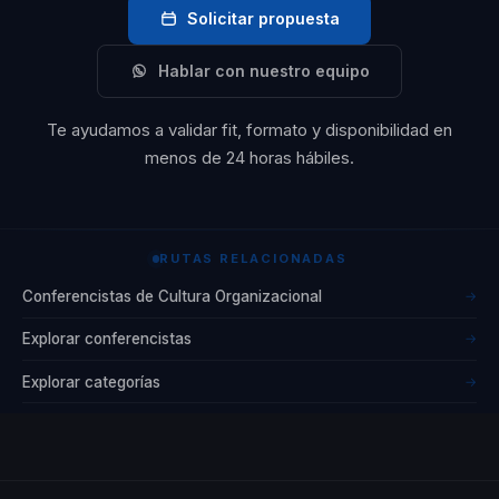
Solicitar propuesta
una vida plena.
Hablar con nuestro equipo
Valentina Luján ha
trabajado con
Te ayudamos a validar fit, formato y disponibilidad en
menos de 24 horas hábiles.
diversas
organizaciones,
ayudándolas a
mejorar el clima
RUTAS RELACIONADAS
laboral y a
Conferencistas de Cultura Organizacional
→
fomentar una
Explorar conferencistas
→
cultura de bienestar
Explorar categorías
entre sus
→
empleados. Su
enfoque en la
psicología positiva