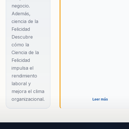
negocio.
la responsabilidad
Además,
de construir su
ciencia de la
propia felicidad.
Felicidad
Descubre
El núcleo de su
cómo la
metodología es el
Ciencia de la
Modelo Spire,
Felicidad
desarrollado por su
impulsa el
mentor Dr. Tal Ben-
rendimiento
Shahar, que abarca
laboral y
cinco áreas
mejora el clima
fundamentales del
organizacional.
Leer más
bienestar: espiritual,
físico, intelectual,
relacional y