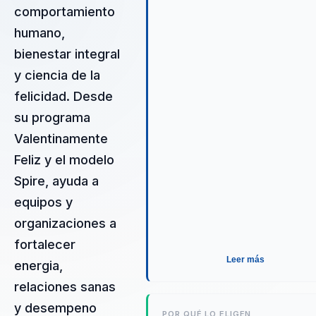
comportamiento
especialmente bien en eventos
de alto rendimiento, liderazgo y
humano,
equipos. Su diferencial está en
bienestar integral
convertir experiencia real como
y ciencia de la
Psicología Positiva Transforma 
equipo con herramientas de
felicidad. Desde
Psicología Positiva para aument
su programa
la productividad y el bienestar 
Valentinamente
una conversación útil para
Feliz y el modelo
negocio.
Spire, ayuda a
equipos y
organizaciones a
fortalecer
Leer más
energia,
relaciones sanas
y desempeno
POR QUÉ LO ELIGEN