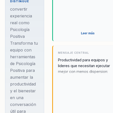
bienestar integral.
DISTINGUE
Su carrera se ha
convertir
centrado en el
experiencia
real como
análisis y mejora del
Psicología
comportamiento
Leer más
Positiva
humano,
Transforma tu
destacándose por
equipo con
su enfoque en la
MENSAJE CENTRAL
herramientas
ciencia de la
Productividad para equipos y
de Psicología
lideres que necesitan ejecutar
felicidad. Valentina
Positiva para
mejor con menos dispersion:
es la creadora del
aumentar la
mejorar foco, priorizacion y
programa
velocidad de ejecucion en
productividad
'Valentinamente
entornos saturados. Aplica mar
y el bienestar
de psicologia para cambiar
Feliz', una iniciativa
en una
conductas y rendimiento.
que invita a las
conversación
personas a asumir
útil para