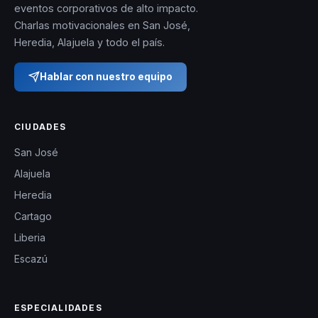
Nicola es una
eventos corporativos de alto impacto.
Charlas motivacionales en San José,
opción ideal para
Heredia, Alajuela y todo el país.
eventos
corporativos,
Hablar con nuestro equipo
conferencias y
talleres que buscan
CIUDADES
un impacto
duradero en la
San José
comunicación y el
Alajuela
liderazgo de sus
Heredia
participantes.
Cartago
Liberia
Escazú
ESPECIALIDADES