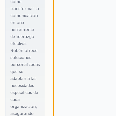
cómo
autoridad, transformando sus
ha trabajado
transformar la
organizaciones en entornos de
directamente con
alto rendimiento.
comunicación
clientes en México,
en una
USA, Argentina,
herramienta
Panamá y España,
de liderazgo
brindando su
efectiva.
experiencia y
Rubén ofrece
aprendizaje en
soluciones
personalizadas
mercados diversos.
que se
adaptan a las
Su filosofía se basa
necesidades
en la premisa de
específicas de
que 'El Arte de la
cada
Comunicación es el
organización,
lenguaje del
asegurando