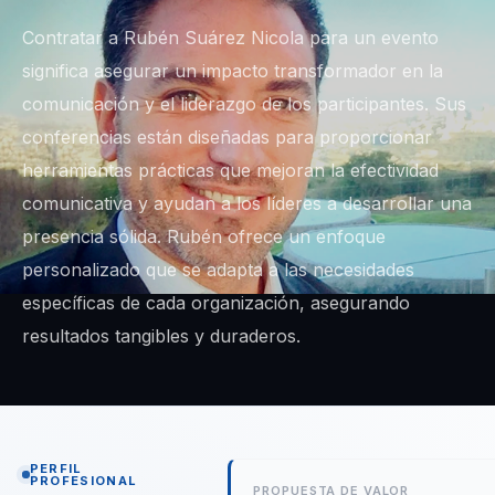
Contratar a Rubén Suárez Nicola para un evento
significa asegurar un impacto transformador en la
comunicación y el liderazgo de los participantes. Sus
conferencias están diseñadas para proporcionar
herramientas prácticas que mejoran la efectividad
comunicativa y ayudan a los líderes a desarrollar una
presencia sólida. Rubén ofrece un enfoque
personalizado que se adapta a las necesidades
específicas de cada organización, asegurando
resultados tangibles y duraderos.
PERFIL
PROFESIONAL
PROPUESTA DE VALOR