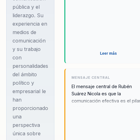
mejorar sus
pública y el
habilidades
liderazgo. Su
comunicativas y a
experiencia en
construir marcas
medios de
personales
comunicación
distintivas. Su
y su trabajo
Leer más
enfoque se centra
con
en el desarrollo
personalidades
personal y
del ámbito
MENSAJE CENTRAL
profesional,
político y
El mensaje central de Rubén
empresarial le
potenciando la
Suárez Nicola es que la
han
comunicación hacia
comunicación efectiva es el pila
proporcionado
del liderazgo. A través de sus
grandes públicos,
conferencias, Rubén busca
una
grupos de personas
inspirar a los líderes a desarrolla
perspectiva
o clientes
habilidades comunicativas que l
única sobre
individuales. Rubén
permitan proyectar confianza y