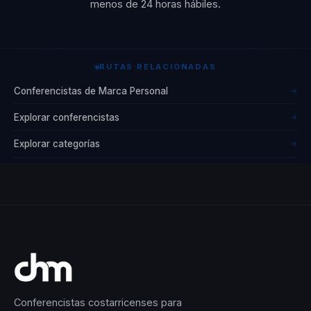
menos de 24 horas hábiles.
de su
comunicación. Su
enfoque holístico y
RUTAS RELACIONADAS
su capacidad para
Conferencistas de Marca Personal
→
adaptarse a
diferentes
Explorar conferencistas
→
contextos lo hacen
Explorar categorías
→
un aliado valioso
para cualquier
organización que
busque mejorar su
comunicación y
liderazgo.
Rubén Suárez
Conferencistas costarricenses para