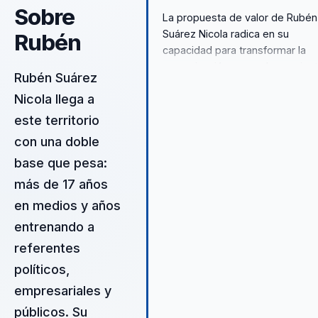
Sobre
La propuesta de valor de Rubén
Suárez Nicola radica en su
Rubén
capacidad para transformar la
comunicación en una herramien
Rubén Suárez
de liderazgo efectiva. A través 
Nicola llega a
sus conferencias, Rubén ofrece
una metodología comprobada 
este territorio
ayuda a los líderes a desarrollar
con una doble
una presencia comunicativa sóli
base que pesa:
y una marca personal distintiva.
enfoque en la comunicación
más de 17 años
efectiva y el desarrollo de
en medios y años
habilidades profesionales permi
entrenando a
a las organizaciones mejorar su
liderazgo y alcanzar sus objetiv
referentes
estratégicos.
políticos,
empresariales y
públicos. Su