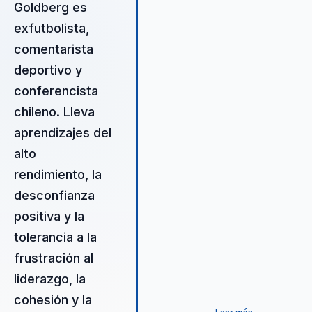
Goldberg es
coordinación. Lleva al mundo
corporativo una mirada clara sobr
exfutbolista,
cómo funciona un grupo cuando
comentarista
debe responder junto, sin
deportivo y
recargarse en motivación genéric
ni en teoría abstracta.
conferencista
chileno. Lleva
aprendizajes del
alto
rendimiento, la
desconfianza
positiva y la
tolerancia a la
frustración al
liderazgo, la
cohesión y la