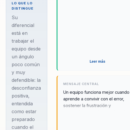
LO QUE LO
competitiva,
DISTINGUE
formación
Su
universitaria y
diferencial
está en
lectura del juego
trabajar el
desde dentro y
equipo desde
fuera de la
un ángulo
cancha. Su
Leer más
poco común
carrera
y muy
profesional
defendible: la
incluye pasos por
MENSAJE CENTRAL
desconfianza
Universidad de
Un equipo funciona mejor cuando
positiva,
aprende a convivir con el error,
Chile, Santiago
entendida
sostener la frustración y
Wanderers,
como estar
responder con más coordinación
Universidad
preparado
que reacción.
Católica y Maccabi
cuando el