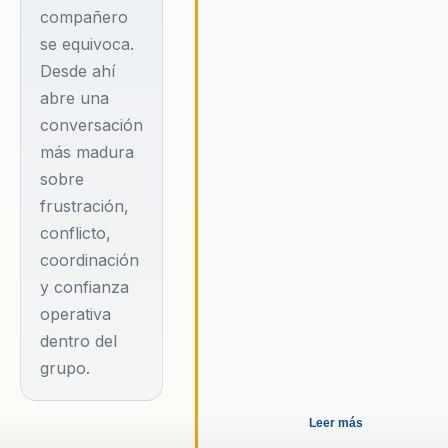
Tel-Aviv, recorrido
compañero
se equivoca.
que le dio una
Desde ahí
mirada concreta
abre una
sobre exigencia,
conversación
coordinación,
más madura
error y
sobre
convivencia
frustración,
dentro de un
conflicto,
equipo. Tras su
coordinación
retiro retomó sus
y confianza
estudios y
operativa
desarrolló también
dentro del
una faceta en
grupo.
medios, sumando
perspectiva para
Leer más