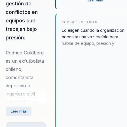
Leer más
gestión de
conflictos en
equipos que
POR QUÉ LO ELIGEN
trabajan bajo
Lo eligen cuando la organización
necesita una voz creíble para
presión.
hablar de equipo, presión y
convivencia sin caer en clichés
Rodrigo Goldberg
deportivos. Su experiencia como
es un exfutbolista
exfutbolista y comentarista le
chileno,
permite aterrizar la conversación
con cercanía, lenguaje simple y
comentarista
ejemplos que la audiencia
deportivo e
entiende rápido.
ingeniero civil
industrial cuya
trayectoria
Leer más
combina
experiencia