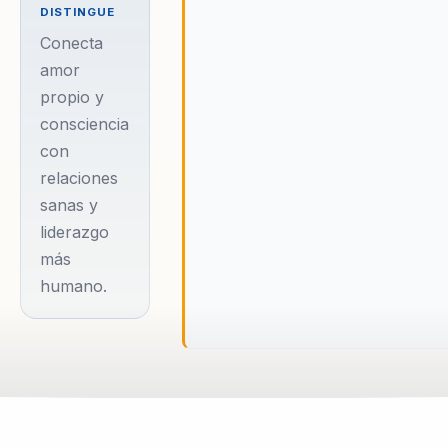
espiritualidad
DISTINGUE
aplicada y el
Conecta
liderazgo
amor
propio y
consciente. En
consciencia
un mundo que
con
anhela
relaciones
profundidad,
sanas y
conexión y
liderazgo
sentido, su voz
más
emerge con
humano.
fuerza,
ofreciendo un
mensaje que
equilibra
compasión y
claridad,