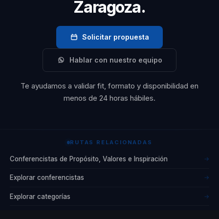
Zaragoza.
audiencias con
un enfoque
humano,
Solicitar propuesta
práctico y
Hablar con nuestro equipo
emocionalmente
poderoso. Su
Te ayudamos a validar fit, formato y disponibilidad en
propuesta
menos de 24 horas hábiles.
combina
espiritualidad,
liderazgo y
RUTAS RELACIONADAS
acción concreta,
Conferencistas de Propósito, Valores e Inspiración
→
generando
cambios reales
Explorar conferencistas
→
en cultura,
Explorar categorías
→
comunicación y