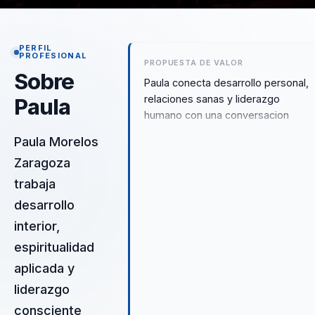
PERFIL
PROFESIONAL
PROPUESTA DE VALOR
Sobre
Paula conecta desarrollo personal,
relaciones sanas y liderazgo
Paula
humano con una conversacion
aplicable al trabajo real, para
Paula Morelos
equipos que necesitan mas
Zaragoza
conciencia, mejor convivencia y
una forma mas madura de
trabaja
vincularse.
desarrollo
interior,
espiritualidad
aplicada y
liderazgo
consciente