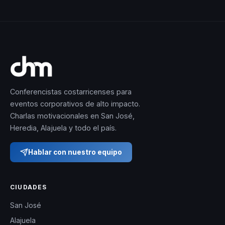
bienestar
organizacional.
Paula tiene el
don de hablar al
corazón sin
perder
profundidad
Conferencistas costarricenses para
intelectual, lo
eventos corporativos de alto impacto.
Charlas motivacionales en San José,
que la convierte
Heredia, Alajuela y todo el país.
en una opción
preferida para
Hablar con nuestro equipo
quienes buscan
cambios
CIUDADES
profundos y
San José
sostenibles. Su
presencia
Alajuela