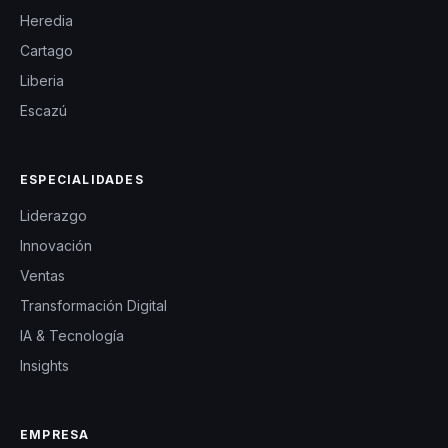
escénica,
Heredia
historias
Cartago
auténticas y
Liberia
estilo magnético
Escazú
cautivan,
movilizan y dejan
ESPECIALIDADES
una huella
Liderazgo
indeleble en
Innovación
cada
Ventas
intervención,
Transformación Digital
generando
IA & Tecnología
reflexión,
Insights
conexión y
propósito
compartido.
EMPRESA