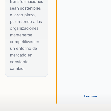
transformaciones
cambios tangibles en
sean sostenibles
los equipos y en los
a largo plazo,
resultados de negocio.
permitiendo a las
Pablo es conocido por
organizaciones
su energía,
mantenerse
experiencia y habilidad
competitivas en
para conectar con la
un entorno de
audiencia,
mercado en
garantizando
constante
cambio.
conferencias
inspiradoras y
altamente efectivas.
Su enfoque práctico y
Leer más
efectivo lo ha
consolidado como un