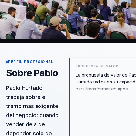
PERFIL PROFESIONAL
PROPUESTA DE VALOR
Sobre Pablo
La propuesta de valor de Pa
Hurtado radica en su capaci
Pablo Hurtado
para transformar equipos
comerciales en motores de a
trabaja sobre el
rendimiento. Con más de 20 
tramo mas exigente
de experiencia, Pablo combi
del negocio: cuando
estrategias de liderazgo,
motivación y técnicas avanz
vender deja de
de ventas para generar cam
depender solo de