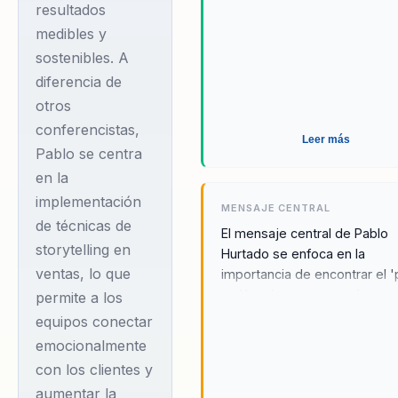
resultados
indicadores de
medibles y
conversión y
sostenibles. A
fidelización de clientes.
diferencia de
Su experiencia como
otros
consultor y mentor le
conferencistas,
permite personalizar
Leer más
Pablo se centra
sus conferencias para
en la
satisfacer las
implementación
MENSAJE CENTRAL
necesidades
de técnicas de
El mensaje central de Pablo
específicas de cada
storytelling en
Hurtado se enfoca en la
organización,
ventas, lo que
importancia de encontrar el '
asegurando un
qué' en las ventas y cómo e
permite a los
enfoque puede transformar
enfoque integral y
equipos conectar
equipos comerciales en mot
emocionalmente
probado para mejorar
de alto rendimiento. Su filoso
con los clientes y
el desempeño
basa en la mejora continua y 
aumentar la
comercial. Las
impacto positivo que cada a