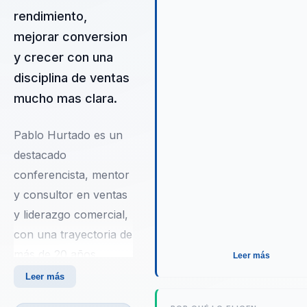
transformaciones sean
rendimiento,
sostenibles a largo plazo,
mejorar conversion
permitiendo a las empresas
y crecer con una
mantenerse competitivas en
entorno de mercado en cons
disciplina de ventas
cambio.
mucho mas clara.
Pablo Hurtado es un
destacado
conferencista, mentor
y consultor en ventas
y liderazgo comercial,
con una trayectoria de
más de 20 años
Leer más
dedicada a la mejora
Leer más
del desempeño