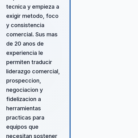
tangibles en los equipos y en
tecnica y empieza a
resultados de negocio. Su
exigir metodo, foco
enfoque práctico y efectivo l
distingue en el mercado,
y consistencia
asegurando que las empres
comercial. Sus mas
que lo contratan vean una me
de 20 anos de
significativa en sus indicado
conversión y fidelización de
experiencia le
clientes. Pablo se enfoca en
permiten traducir
personalizar sus estrategias 
liderazgo comercial,
cada organización, aseguran
que las soluciones implemen
prospeccion,
sean las más adecuadas par
negociacion y
desafíos específicos. Esto s
fidelizacion a
traduce en un aumento de la
herramientas
eficiencia operativa y en una
mejora notable en la satisfac
practicas para
del cliente. Además, su habil
equipos que
para inspirar y motivar a los
necesitan sostener
equipos garantiza que las