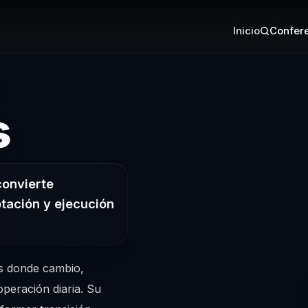
Inicio
Confere
– Conferencis
s
convierte
tación y ejecución
s donde cambio,
peración diaria. Su