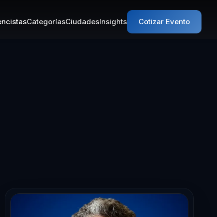
ncistas
Categorías
Ciudades
Insights
Cotizar Evento
ta en Innovació