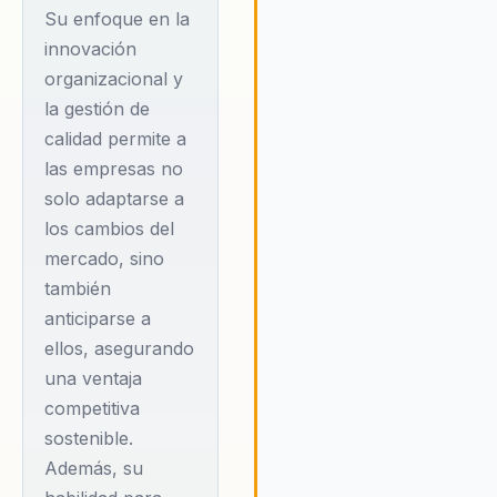
y coautor del 'Sistema
Su enfoque en la
de Calidad Educativa',
innovación
un modelo pionero en
organizacional y
Latinoamérica que ha
la gestión de
influido en la mejora de
calidad permite a
estándares educativos
las empresas no
solo adaptarse a
en la región. Su
los cambios del
enfoque
mercado, sino
transgeneracional y su
también
cercanía con el
anticiparse a
público lo han
ellos, asegurando
convertido en un
una ventaja
referente tanto en el
competitiva
mundo corporativo
sostenible.
como en espacios
Además, su
académicos y sociales.