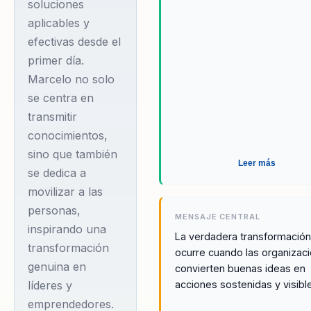
mindset emprendedor en eq
soluciones
tecnología, la
de trabajo impulsa a las
aplicables y
educación y el ámbito
organizaciones hacia el
efectivas desde el
crecimiento y la excelencia
social, destacándose
primer día.
operativa.
en normas
Marcelo no solo
internacionales como
se centra en
ISO 9001, ISO 14001,
transmitir
ISO 13485, ISO 56002
conocimientos,
y HACCP. Además de
sino que también
Leer más
se dedica a
su labor como
movilizar a las
conferencista, Marcelo
personas,
es autor de los libros
MENSAJE CENTRAL
inspirando una
'El éxito de tu
La verdadera transformació
transformación
ocurre cuando las organizac
emprendimiento en 8
genuina en
convierten buenas ideas en
semanas' y
acciones sostenidas y visibl
líderes y
'Emprender a los 50',
emprendedores.