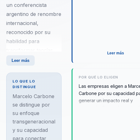
un conferencista
argentino de renombre
internacional,
reconocido por su
habilidad para
transformar teorías
Leer más
complejas en prácticas
Leer más
aplicables y efectivas.
Con más de 25 años
POR QUÉ LO ELIGEN
LO QUE LO
de experiencia,
Las empresas eligen a Marc
DISTINGUE
Carbone por su capacidad p
Marcelo ha dedicado
Marcelo Carbone
generar un impacto real y
su carrera a la gestión
se distingue por
sostenido. Su combinación 
su enfoque
de calidad, innovación
conocimiento técnico profun
transgeneracional
empatía y claridad comunica
organizacional y el
le permite conectar con públ
y su capacidad
desarrollo del mindset
diversos y aportar solucione
para conectar