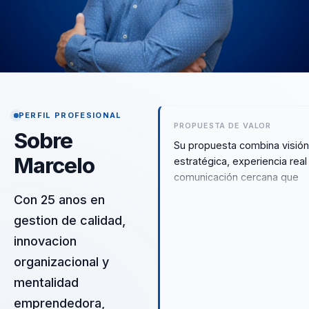
PERFIL PROFESIONAL
PROPUESTA DE VALOR
Sobre
Su propuesta combina visió
Marcelo
estratégica, experiencia real
comunicación cercana que
moviliza. Hace comprensible
Con 25 anos en
temas como calidad, innovac
gestion de calidad,
mindset emprendedor para 
innovacion
los equipos los lleven rápido 
práctica.
organizacional y
mentalidad
emprendedora,