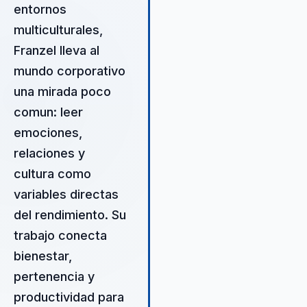
entornos
sostenible, donde el bienestar
emocional se traduce en
multiculturales,
rendimiento medible. Su
Franzel lleva al
capacidad para integrar
mundo corporativo
dimensiones emocionales y
culturales lo hace único en el
una mirada poco
mercado. Franzel ofrece
comun: leer
soluciones personalizadas qu
emociones,
abordan los desafíos específi
de cada organización, asegur
relaciones y
que los cambios implementad
cultura como
sean efectivos y duraderos. S
variables directas
enfoque holístico no solo mej
del rendimiento. Su
el rendimiento individual, sino
también fortalece el sentido d
trabajo conecta
comunidad y propósito dentro
bienestar,
la organización, creando un
pertenencia y
entorno donde todos los
miembros del equipo pueden
productividad para