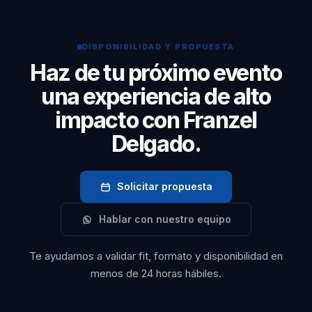
rendimiento humano genera beneficios concretos y
mensaje central es
medibles.
claro: el éxito
DISPONIBILIDAD Y PROPUESTA
organizacional
Haz de tu próximo evento
sostenible se logra al
una experiencia de alto
transformar el
impacto con Franzel
rendimiento humano
Delgado.
desde el alma,
integrando
dimensiones
Solicitar propuesta
emocionales y
Hablar con nuestro equipo
culturales para
generar bienestar y
Te ayudamos a validar fit, formato y disponibilidad en
alto rendimiento en
menos de 24 horas hábiles.
entornos diversos.