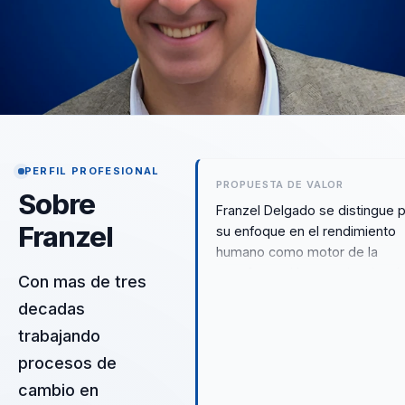
PERFIL PROFESIONAL
PROPUESTA DE VALOR
Sobre
Franzel Delgado se distingue 
Franzel
su enfoque en el rendimiento
humano como motor de la
transformación organizacional.
Con mas de tres
metodología única combina la
decadas
alineación emocional, relaciona
trabajando
profesional del talento human
para elevar la productividad. L
procesos de
empresas que lo contratan
cambio en
experimentan un cambio cultur