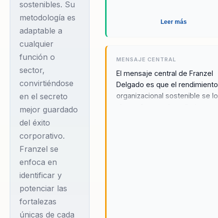
Franzel se
sostenibles. Su
especializa en
metodología es
Leer más
adaptable a
transformar el
cualquier
rendimiento
función o
organizacional desde
MENSAJE CENTRAL
sector,
el factor humano,
El mensaje central de Franzel
convirtiéndose
Delgado es que el rendimient
utilizando emociones,
organizacional sostenible se l
en el secreto
relaciones y
al transformar el rendimiento
mejor guardado
conciencia como
humano desde el alma. Su
del éxito
enfoque integra dimensiones
palancas clave para
corporativo.
emocionales y culturales,
la productividad y el
Franzel se
generando bienestar y alto
cambio cultural
enfoca en
rendimiento en entornos diver
sostenible. Su
Franzel cree que al centrarse e
identificar y
bienestar emocional y las
metodología es
potenciar las
relaciones interpersonales, las
aplicable a cualquier
fortalezas
organizaciones pueden crear 
únicas de cada
función y sector,