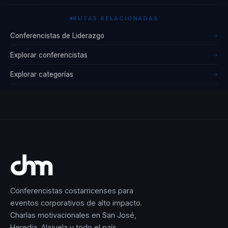
Contratar a Franzel
RUTAS RELACIONADAS
Delgado es apostar
Conferencistas de Liderazgo
→
por una ventaja
competitiva centrada
Explorar conferencistas
→
en las personas. Su
Explorar categorías
→
enfoque en la
transformación
organizacional desde
el rendimiento
humano genera
beneficios concretos
y medibles. Las
empresas que lo
Conferencistas costarricenses para
contratan
eventos corporativos de alto impacto.
experimentan un
Charlas motivacionales en San José,
Heredia, Alajuela y todo el país.