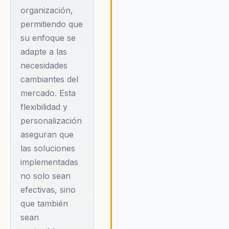
entorno donde los empleados
organización,
logrando culturas de
sientan valorados y motivados
permitiendo que
para dar lo mejor de sí mismos
alto desempeño
Esto no solo mejora la
su enfoque se
sostenibles y
productividad, sino que tambi
adapte a las
emocionalmente
fortalece el sentido de comun
necesidades
saludables. Esto se
y propósito dentro de la
cambiantes del
organización. Su metodología
logra a través de un
mercado. Esta
única asegura que los cambio
enfoque que integra
flexibilidad y
implementados sean efectivos
dimensiones
duraderos, proporcionando a l
personalización
emocionales,
empresas una ventaja competi
aseguran que
en el mercado global.
humanas y
las soluciones
culturales,
implementadas
ofreciendo una
no solo sean
ventaja competitiva
efectivas, sino
que también
centrada en las
sean
personas.