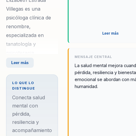
Villegas es una
psicóloga clínica de
renombre,
Leer más
especializada en
tanatología y
psicoterapia
MENSAJE CENTRAL
transpersonal, con
Leer más
La salud mental mejora cuan
una trayectoria que la
pérdida, resiliencia y bienesta
ha posicionado como
emocional se abordan con m
LO QUE LO
humanidad.
una líder en el ámbito
DISTINGUE
de la psicología
Conecta salud
holística en América
mental con
pérdida,
Latina. Como
resiliencia y
fundadora de ELYEV,
acompañamiento
ha desarrollado un