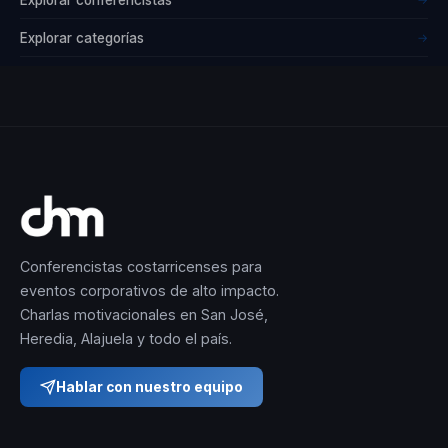
largo de su carrera,
Explorar categorías
→
Elizabeth ha
impactado
positivamente en la
vida de miles de
personas,
ayudándolas a
descubrir su
verdadero potencial y
Conferencistas costarricenses para
a vivir una vida plena
eventos corporativos de alto impacto.
y significativa. Su
Charlas motivacionales en San José,
Heredia, Alajuela y todo el país.
compromiso con la
transformación
Hablar con nuestro equipo
personal y su
habilidad para