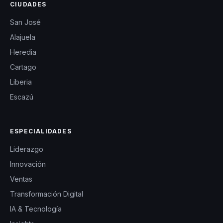
conectar con las
CIUDADES
audiencias la han
San José
convertido en una
Alajuela
conferencista
Heredia
solicitada por
Cartago
organizaciones que
Liberia
buscan un cambio
Escazú
real y duradero.
ESPECIALIDADES
Liderazgo
Innovación
Ventas
Transformación Digital
IA & Tecnología