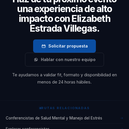
un propósito de vida
una experiencia de alto
auténtico,
impacto con Elizabeth
convirtiéndose en una
Estrada Villegas.
referente en
psicología holística en
América Latina. Su
Solicitar propuesta
enfoque innovador no
Hablar con nuestro equipo
solo se centra en el
bienestar emocional y
Te ayudamos a validar fit, formato y disponibilidad en
mental, sino que
menos de 24 horas hábiles.
también destaca la
importancia de una
transformación
RUTAS RELACIONADAS
integrativa que abarca
Conferencistas de Salud Mental y Manejo del Estrés
todas las dimensiones
→
del ser humano. A lo
Explorar conferencistas
→