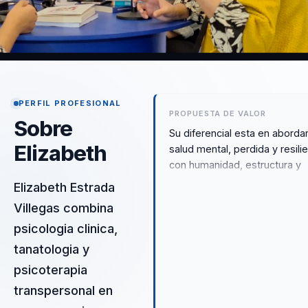
PERFIL PROFESIONAL
PROPUESTA DE VALOR
Sobre
Su diferencial esta en aborda
Elizabeth
salud mental, perdida y resili
con humanidad, estructura y
aplicacion real al entorno labor
Elizabeth Estrada
Convierte conversaciones
Villegas combina
dolorosas en herramientas pa
psicologia clinica,
acompanar mejor, fortalecer
empatía y construir culturas
tanatologia y
emocionalmente mas madura
psicoterapia
transpersonal en