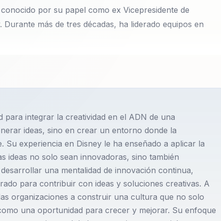
, conocido por su papel como ex Vicepresidente de
. Durante más de tres décadas, ha liderado equipos en
ción y creatividad, conocido por su papel como ex
alt Disney Company. Durante más de tres décadas, ha
 como Pixar, Marvel y Lucas Films, lo que le ha permitido
ntar la creatividad en organizaciones de gran escala. Su
 para integrar la creatividad en el ADN de una
tivos en diversas ciudades del mundo, incluyendo Londres,
nerar ideas, sino en crear un entorno donde la
Esta experiencia global le ha otorgado una perspectiva
 Su experiencia en Disney le ha enseñado a aplicar la
n diferentes contextos culturales y organizacionales.
as ideas no solo sean innovadoras, sino también
 nuevas tecnologías en estrategias de innovación,
desarrollar una mentalidad de innovación continua,
disruptivas que transforman sus operaciones y cultura
do para contribuir con ideas y soluciones creativas. A
otencial creativo de los equipos, permitiéndoles superar
as organizaciones a construir una cultura que no solo
 como una oportunidad para crecer y mejorar. Su enfoque
mpresas eligen a Duncan por su capacidad para convertir