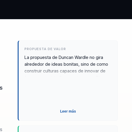
PROPUESTA DE VALOR
La propuesta de Duncan Wardle no gira
alrededor de ideas bonitas, sino de como
construir culturas capaces de innovar de
forma sostenida. Su experiencia en Disney
y su trabajo con universos como Pixar,
as
Marvel y Lucasfilm le permiten bajar
creatividad, liderazgo e innovacion a
herramientas concretas para
organizaciones que enfrentan cambio,
Leer más
presion competitiva y necesidad de
evolucionar. Por eso funciona
es
especialmente bien en eventos de