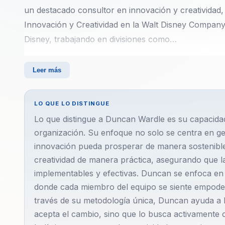
un destacado consultor en innovación y creatividad
Innovación y Creatividad en la Walt Disney Company
Disney, trabajando en divisiones como…
Duncan Wardle es un destacado consultor en innova
Leer más
Vicepresidente de Innovación y Creatividad en la W
liderado equipos en Disney, trabajando en divisiones
LO QUE LO DISTINGUE
desarrollar un profundo entendimiento de cómo fome
Lo que distingue a Duncan Wardle es su capacidad
carrera en Disney lo llevó a desempeñar roles ejecu
organización. Su enfoque no solo se centra en ge
París, Los Ángeles, Hong Kong, Mumbai y Shanghái. 
innovación pueda prosperar de manera sostenible.
única sobre cómo la innovación puede ser aplicada e
creatividad de manera práctica, asegurando que l
Duncan es reconocido por su habilidad para integrar
implementables y efectivas. Duncan se enfoca en 
ayudando a las empresas a generar ideas frescas y 
donde cada miembro del equipo se siente empodera
organizacional. Su enfoque se centra en liberar el p
través de su metodología única, Duncan ayuda a l
acepta el cambio, sino que lo busca activamente
barreras y alcanzar nuevos niveles de éxito. Las e