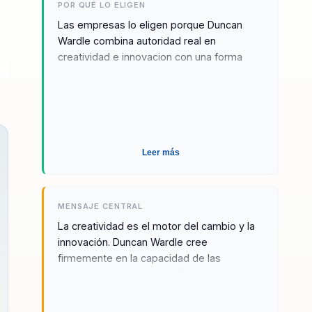
POR QUÉ LO ELIGEN
liderazgo, creatividad y transformacion,
Las empresas lo eligen porque Duncan
donde la audiencia necesita romper
Wardle combina autoridad real en
inercias, pensar distinto y convertir la
creatividad e innovacion con una forma
innovacion en una capacidad real del
muy clara de volverlas utiles para negocio.
equipo.
No se queda en inspirar: ayuda a identificar
bloqueos, activar nuevas formas de pensar
y mover a los lideres hacia una cultura mas
creativa, colaborativa y accionable. Su
credibilidad se refuerza con su trayectoria
Leer más
en Disney y con su experiencia trabajando
con marcas como Pixar, Marvel y Lucasfilm.
MENSAJE CENTRAL
La creatividad es el motor del cambio y la
innovación. Duncan Wardle cree
firmemente en la capacidad de las
organizaciones para transformar sus
culturas y procesos mediante el fomento
de un entorno donde las ideas innovadoras