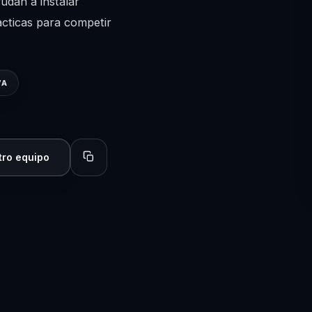
udan a instalar
acticas para competir
VA
tro equipo
Copiar perfil para compartir