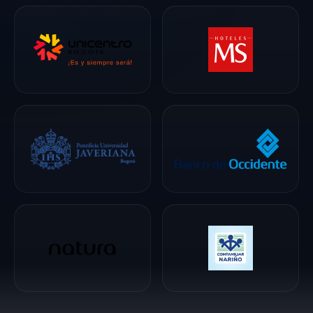
universitario,
guionista y
conferencista para
empresas,
instituciones
educativas,
fundaciones y
espacios de apoyo
emocional. Hoy
transforma esa
combinación de
historia real,
reflexión y estudio
en conversaciones
claras sobre