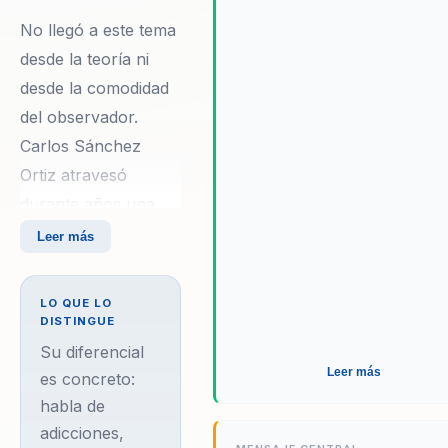
moralista. Carlos convierte hist
No llegó a este tema
dura, estudio y obra editorial e
desde la teoría ni
una conversación sobria y
desde la comodidad
entendible para equipos, famili
jóvenes, empresas y fundacio
del observador.
que necesitan prevención con
Carlos Sánchez
profundidad y salida aplicable.
Ortiz atravesó
durante años una
lucha con la
Leer más
ludopatía, el
consumo de
LO QUE LO
marihuana, la
DISTINGUE
ansiedad intensa y
Su diferencial
Leer más
una mente sin
es concreto:
habla de
entrenamiento capaz
adicciones,
de fabricar miedo,