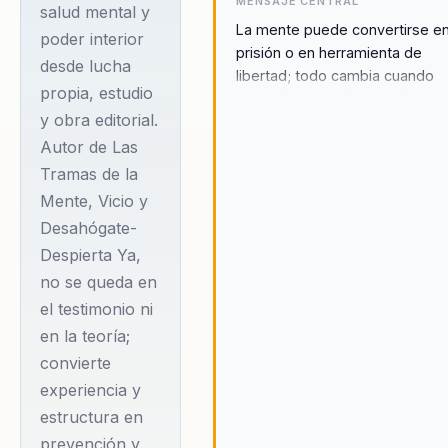
MENSAJE CENTRAL
salud mental y
obsesión y pérdida
La mente puede convertirse e
poder interior
de control. Esa
prisión o en herramienta de
desde lucha
experiencia lo obligó
libertad; todo cambia cuando
propia, estudio
aprendemos a observarla,
a estudiar conducta,
y obra editorial.
entrenarla y gobernarla.
neurociencia,
Autor de Las
desarrollo personal
Tramas de la
y espiritualidad, pero
Mente, Vicio y
también a construir
Desahógate-
disciplina mental y
Despierta Ya,
responsabilidad
no se queda en
cotidiana para salir
el testimonio ni
en la teoría;
de la dependencia.
convierte
De ahí nació su
experiencia y
concepto de Las
estructura en
Tramas de la Mente,
prevención y