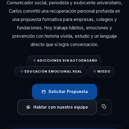
Comunicador social, periodista y exdocente universitario,
Carlos convirtió una recuperación personal profunda en
una propuesta formativa para empresas, colegios y
fundaciones. Hoy trabaja hábitos, emociones y
prevención con historia vivida, estudio y un lenguaje
directo que sí logra conversación.
ADICCIONES SIN AUTOENGAÑO
EDUCACIÓN EMOCIONAL REAL
MIEDO
Solicitar Propuesta
Hablar con nuestro equipo
Copiar perfil