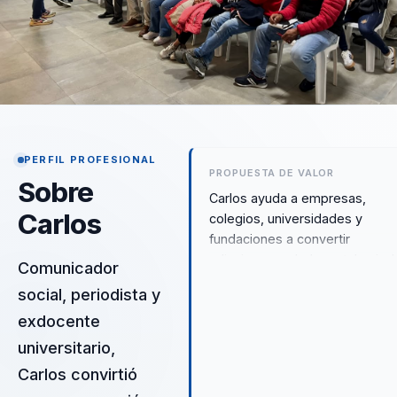
PERFIL PROFESIONAL
PROPUESTA DE VALOR
Sobre
Carlos ayuda a empresas,
Carlos
colegios, universidades y
fundaciones a convertir
adicciones, salud mental, mied
Comunicador
hábitos compulsivos en
social, periodista y
conciencia aplicable, educació
exdocente
emocional y prevención útil. Au
de Las Tramas de la Mente
universitario,
traduce poder interior, disciplin
Carlos convirtió
mental y recuperación en una