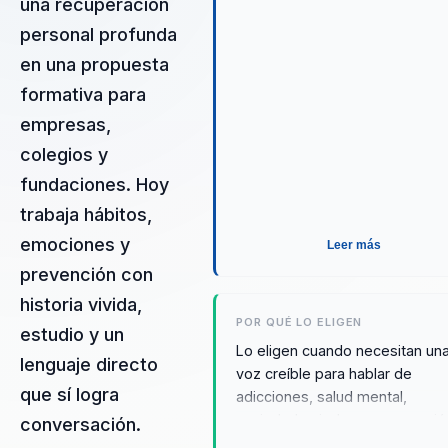
una recuperación
conversación para buyers que
necesitan tocar temas delicad
personal profunda
sin moralismo ni teoría vacía.
en una propuesta
formativa para
empresas,
colegios y
fundaciones. Hoy
trabaja hábitos,
emociones y
Leer más
prevención con
historia vivida,
POR QUÉ LO ELIGEN
estudio y un
Lo eligen cuando necesitan un
lenguaje directo
voz creíble para hablar de
que sí logra
adicciones, salud mental,
ansiedad, miedo y recuperació
conversación.
sin sonar clínica, superficial ni